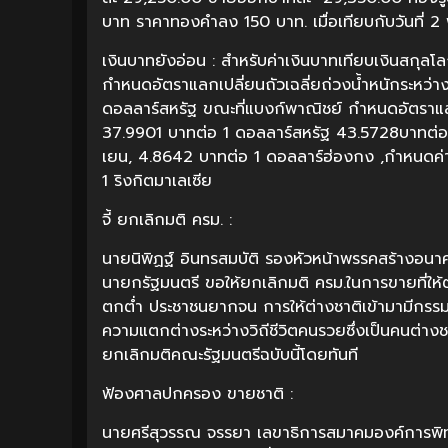
บาท ราคาทองคำลง 150 บาท. เมื่อเทียบกับวันที่ 2 
เงินบาทยังอ่อน : สำหรับค่าเงินบาทเทียบเงินสกุลโ
กำหนดอัตราแลกเปลี่ยนถัวเฉลี่ยถ่วงน้ำหนักระหว่
ดอลลาร์สหรัฐ ขณะที่แบงก์พาณิชย์ กำหนดอัตราแลกเปล
37.9901 บาทต่อ 1 ดอลลาร์สหรัฐ 43.5728บาทต่อ 
เยน, 4.8642 บาทต่อ 1 ดอลลาร์ฮ่องกง ,กำหนดค่า
1 ริงกิตมาเลเซีย
จี้ ยกเลิกมติ ครม. :
นายนิพิฏฐ์ อินทรสมบัติ รองหัวหน้าพรรคสร้างอนา
นายกรัฐมนตรี ขอให้ยกเลิกมติ ครม.ในการขายที่ให้
ตกต่ำ ประชาชนยากจน การให้ต่างชาติเข้ามามีกรรมส
ความแตกต่างระหว่างวิถีชีวิตคนรวยซึ่งเป็นคนต่า
ยกเลิกมติคณะรัฐมนตรีฉบับนี้โดยทันที
ฟ้องศาลปกครอง ขายชาติ :
นายศรีสุวรรณ จรรยา เลขาธิการสมาคมองค์การพิทั