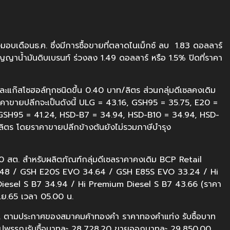
งมอบเดือนธ.ค. ซึ่งมีการซื้อขายที่ตลาดไนเม็กซ์ ลบ 1.83 ดอลลาร์
ญญาน้ำมันดิบเบรนท์ ร่วงลง 1.49 ดอลลาร์ หรือ 1.5% ปิดที่ราคา
ะแก๊สโซฮอล์ทุกชนิดขึ้น 0.40 บาท/ลิตร ส่วนกลุ่มดีเซลคงเดิม
าคาขายปลีกจะเป็นดังนี้ ULG = 43.16, GSH95 = 35.75, E20 =
ม GSH95 = 41.24, HSD-B7 = 34.94, HSD-B10 = 34.94, HSD-
ลิตร โดยราคาขายปลีกข้างต้นยังไม่รวมภาษีบำรุง
40 สต. สำหรับผลิตภัณฑ์กลุ่มดีเซลราคาคงเดิม BCP Retail
.48 / GSH E20S EVO 34.64 / GSH E85S EVO 33.24 / Hi
Diesel S B7 34.94 / Hi Premium Diesel S B7 43.66 (ราคา
พ.ย.65 เวลา 05.00 น.
.ย. ตามประกาศของสมาคมค้าทองคำ ราคาทองคำแท่ง รับซื้อบาท
ปพรรณรับซื้อบาทละ 28,728.20 ขายออกบาทละ 29,850.00