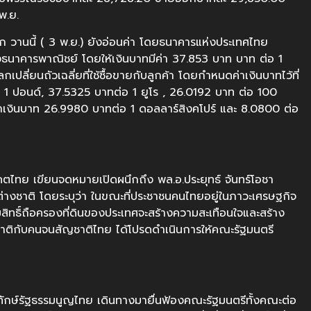
พ.ย.
ลก วานนี้ ( 3 พ.ย.) ยังอ่อนค่า โดยธนาคารแห่งประเทศไทย
างธนาคารพาณิชย์ โดยให้เงินบาทมีค่า 37.853 บาท บาท ต่อ 1
ี่ยนถัวเฉลี่ยที่ใช้ซื้อขายกับลูกค้า โดยกำหนดค่าเงินบาทไว้ที่
1 ปอนด์, 37.5325 บาทต่อ 1 ยูโร , 26.0192 บาท ต่อ 100
เงินบาท 26.9980 บาทต่อ 1 ดอลลาร์สิงคโปร์ และ 8.0800 ต่อ
คตไทย เขียนจดหมายเปิดผนึกถึง พล.อ.ประยุทธ์ จันทร์โอชา
ต่างชาติ โดยระบุว่า ในขณะที่ประชาชนคนไทยอยู่ในภาวะเศรษฐกิจ
ิทธิ์ถือครองที่ดินของประเทศจะสร้างความสะเทือนใจและสร้าง
งชาติกับคนจนสัญชาติไทย ได้โปรดดำเนินการให้คณะรัฐมนตรี
กษ์รัฐธรรมนูญไทย เดินทางมายื่นฟ้องคณะรัฐมนตรีทั้งคณะต่อ