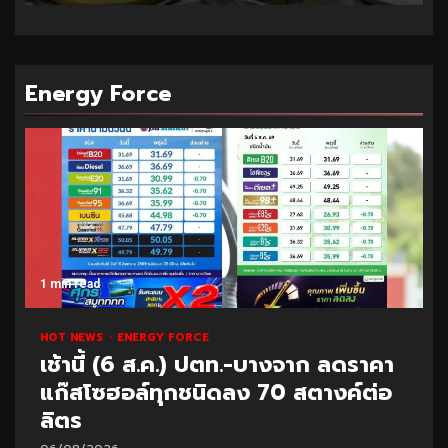
Energy Force
1 min read
HOT NEWS
ENERGY FORCE
เช้านี้ (6 ส.ค.) ปตท.-บางจาก ลดราคา
แก๊สโซฮอล์ทุกชนิดลง 70 สตางค์ต่อ
ลิตร