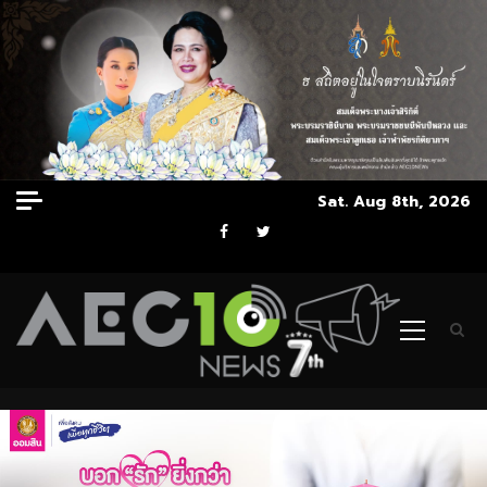
Skip
Sat. Aug 8th, 2026
to
Facebook
Twitter
content
Primary
Menu