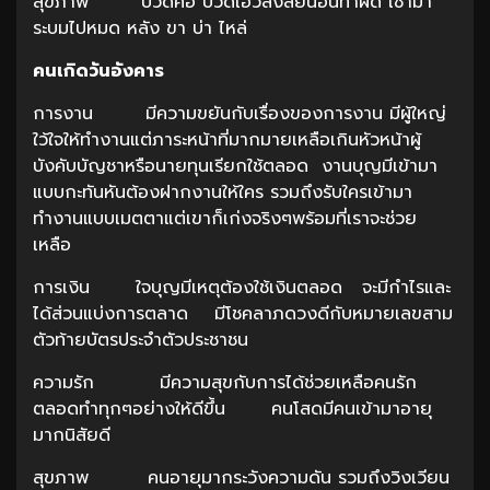
สุขภาพ ปวดคอ ปวดเอวสงสัยนอนท่าผิด เช้ามา
ระบมไปหมด หลัง ขา บ่า ไหล่
คนเกิดวันอังคาร
การงาน มีความขยันกับเรื่องของการงาน มีผู้ใหญ่
ใว้ใจให้ทำงานแต่ภาระหน้าที่มากมายเหลือเกินหัวหน้าผู้
บังคับบัญชาหรือนายทุนเรียกใช้ตลอด งานบุญมีเข้ามา
แบบกะทันหันต้องฝากงานให้ใคร รวมถึงรับใครเข้ามา
ทำงานแบบเมตตาแต่เขาก็เก่งจริงๆพร้อมที่เราจะช่วย
เหลือ
การเงิน ใจบุญมีเหตุต้องใช้เงินตลอด จะมีกำไรและ
ได้ส่วนแบ่งการตลาด มีโชคลาภดวงดีกับหมายเลขสาม
ตัวท้ายบัตรประจำตัวประชาชน
ความรัก มีความสุขกับการได้ช่วยเหลือคนรัก
ตลอดทำทุกๆอย่างให้ดีขึ้น คนโสดมีคนเข้ามาอายุ
มากนิสัยดี
สุขภาพ คนอายุมากระวังความดัน รวมถึงวิงเวียน