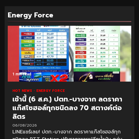
Energy Force
1 min read
HOT NEWS
ENERGY FORCE
เช้านี้ (6 ส.ค.) ปตท.-บางจาก ลดราคา
แก๊สโซฮอล์ทุกชนิดลง 70 สตางค์ต่อ
ลิตร
06/08/2026
LINEแชร์เลย! ปตท.-บางจาก ลดราคาแก๊สโซฮอล์ทุก