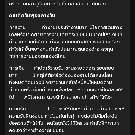
ศรีษะ คนอายุน้อยน้ำหนักขึ้นกลัวอ้วนแต่กินเก่ง
คนเกิดวันพุธกลางวัน
การงาน ทำงานเยอะทำงานมาก มีโอกาสเดินทาง
ไกลหรือโยกย้ายการงานโดยกระทันหัน มีปากมีเสียงในที่
ทำงาน รวมถึงโดนแย่งงานกับคนใกล้ตัว ช่วงนี้คงต้อง
ทำใจให้เย็นๆบางคนกำลังประมาณตนเองว่าจะลงทุน
กิจการงานของตนเองดีไหม
การเงิน ทำบัญชีรายรับ-รายจ่ายตลอด รอบคอบ
มาก มีเหตุให้ต้องใช้ต้องมองรายได้และหนี้สิน
ทั้งหมดที่ตนเองมี พยายามเคลียร์หนี้สินให้หมดตาม
กำหนดหรือก่อนกำหนดเพื่อปลดปล่อยตนเองเป็นอิสระให้
ได้ จะมีโชคลาภดวงดีกับหมายเลขโทรศัพท์ให้โชค
ความรัก ไม่มีเวลาให้กันเลยต่างคนต่างมีภาระให้
ความรับผิดชอบมากด้วยกันทั้งคู่ คงต้องไม่ลืมที่จะส่ง
ข้อความดีๆให้กัน คนโสดยังไม่มีใครและกำลังฝึกภาษา
คิดเอาว่าหาต่างชาติแน่นอน