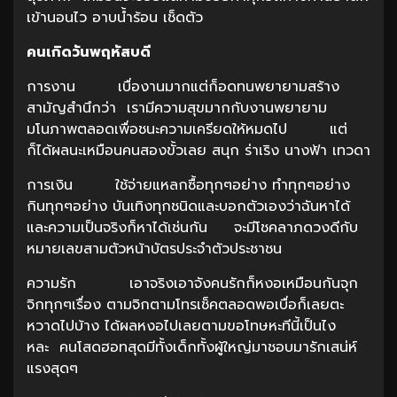
เข้านอนไว อาบน้ำร้อน เช็ดตัว
คนเกิดวันพฤหัสบดี
การงาน เบื่องานมากแต่ก็อดทนพยายามสร้าง
สามัญสำนึกว่า เรามีความสุขมากกับงานพยายาม
มโนภาพตลอดเพื่อชนะความเครียดให้หมดไป แต่
ก็ได้ผลนะเหมือนคนสองขั้วเลย สนุก ร่าเริง นางฟ้า เทวดา
การเงิน ใช้จ่ายแหลกซื้อทุกๆอย่าง ทำทุกๆอย่าง
กินทุกๆอย่าง บันเทิงทุกชนิดและบอกตัวเองว่าฉันหาได้
และความเป็นจริงก็หาได้เช่นกัน จะมีโชคลาภดวงดีกับ
หมายเลขสามตัวหน้าบัตรประจำตัวประชาชน
ความรัก เอาจริงเอาจังคนรักก็หงอเหมือนกันจุก
จิกทุกๆเรื่อง ตามจิกตามโทรเช็คตลอดพอเบื่อก็เลยตะ
หวาดไปบ้าง ได้ผลหงอไปเลยตามขอโทษหะทีนี้เป็นไง
หละ คนโสดฮอทสุดมีทั้งเด็กทั้งผู้ใหญ่มาชอบมารักเสน่ห์
แรงสุดๆ