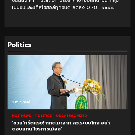
ชนิดลง PTT Station ปรับราคาขายปลีกน้ำมัน กลุ่ม
เบนซินและแก๊สโซฮอล์ทุกชนิด ลดลง 0.70...
อ่านต่อ
Politics
1 min read
HOT NEWS
POLITICS
UNCATEGORIZED
‘ชวน’กรีดแรง! กกต.มาจาก สว.ระบบโกง อย่า
ตอบแทน‘โจรการเมือง’