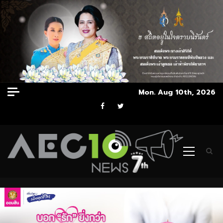
Skip
Mon. Aug 10th, 2026
to
Facebook
Twitter
content
Primary
Menu