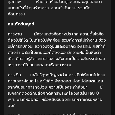
สุขภาพ ห้ามแก่ ห้ามอ้วนดูแลตนเองสุดๆขนมา
หมดอะไรที่บำรุงร่างกาย ออกกำลังกาย รวมถึง
ศัลยกรรม
คนเกิดวันศุกร์
การงาน มีความหวังคือต่างประเทศ ความตั้งใจคือ
ต้องไปให้ได้ ไปเที่ยวไปพักผ่อน รวมถึงการไปทำงาน ช่วง
นี้มีการทบทวนแล้วทั้งปัจจุบันและอนาคต อะไรที่ไม่เคยทำก็
ต้องทำ อะไรที่ไม่เคยเจอก็ต้องเจอ มีความฝันเป็นสิ่งดำ
เนิด มีความรู้สึกและความช่างสังเกตเป็นรางสังหรณ์บอก
เหตุการณ์ในอนาคตของเรื่องการงาน
การเงิน เคลียร์ทุกๆปัญหาด้านการเงินให้หมดไปตาม
กาลเวลาผ่อนอะไรเอาใว้คิดเพื่อตลอด ปลดปล่อยตนเอง
จากพันธนาการทั้งปวง ความเป็นอิสระกำลังมา มี
โชคลาภดวงดีกับสิ่งศักดิ์สิทธิ์พระเครื่องเลขรุ่น เลข ปี
พ.ศ. พระที่ห้อยคอ หรือหยิบจับองค์แรกหากใครมีหลาย
องค์