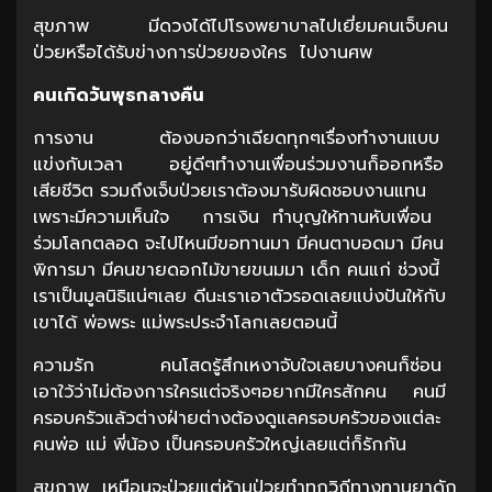
สุขภาพ มีดวงได้ไปโรงพยาบาลไปเยี่ยมคนเจ็บคน
ป่วยหรือได้รับข่างการป่วยของใคร ไปงานศพ
คนเกิดวันพุธกลางคืน
การงาน ต้องบอกว่าเฉียดทุกๆเรื่องทำงานแบบ
แข่งกับเวลา อยู่ดีๆทำงานเพื่อนร่วมงานก็ออกหรือ
เสียชีวิต รวมถึงเจ็บป่วยเราต้องมารับผิดชอบงานแทน
เพราะมีความเห็นใจ การเงิน ทำบุญให้ทานหับเพื่อน
ร่วมโลกตลอด จะไปไหนมีขอทานมา มีคนตาบอดมา มีคน
พิการมา มีคนขายดอกไม้ขายขนมมา เด็ก คนแก่ ช่วงนี้
เราเป็นมูลนิธิแน่ๆเลย ดีนะเราเอาตัวรอดเลยแบ่งปันให้กับ
เขาได้ พ่อพระ แม่พระประจำโลกเลยตอนนี้
ความรัก คนโสดรู้สึกเหงาจับใจเลยบางคนก็ซ่อน
เอาใว้ว่าไม่ต้องการใครแต่จริงๆอยากมีใครสักคน คนมี
ครอบครัวแล้วต่างฝ่ายต่างต้องดูแลครอบครัวของแต่ละ
คนพ่อ แม่ พี่น้อง เป็นครอบครัวใหญ่เลยแต่ก็รักกัน
สุขภาพ เหมือนจะป่วยแต่ห้ามป่วยทำทุกวิถีทางทานยาดัก