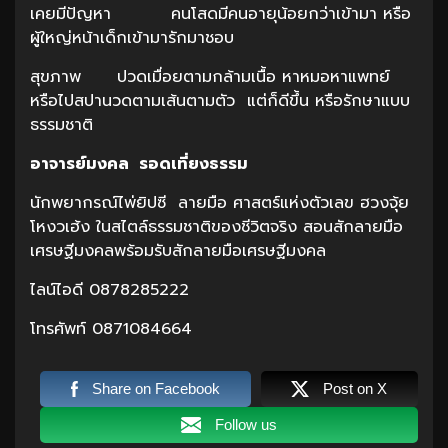
เคยมีปัญหา คนโสดมีคนอายุน้อยกว่าเข้ามา หรือ
ผู้ใหญ่หน้าเด็กเข้ามารักมาชอบ
สุขภาพ ปวดเมื่อยตามกล้ามเนื้อ หาหมอหาแพทย์
หรือไปสปานวดตามเส้นตามตัว แต่ก็ดีขึ้น หรือรักษาแบบ
ธรรมชาติ
อาจารย์มงคล รอดเที่ยงธรรม
นักพยากรณ์ไพ่ยิปซี ลายมือ ศาสตร์แห่งตัวเลข ฮวงจุ้ย
โหงวเฮ้ง ในสไตล์ธรรมชาติของชีวิตจริง สอนสักลายมือ
เศรษฐีมงคลพร้อมรับสักลายมือเศรษฐีมงคล
ไลน์ไอดี 0878285222
โทรศัพท์ 0871084664
Share on Facebook
Post on X
Follow us