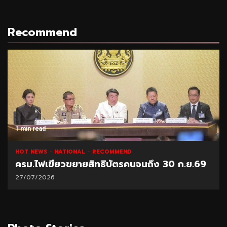
Recommend
1 min read
MEND
NATIONAL
HOT NEWS
RECOMM
ัตรคนจนถึง 30 ก.ย.69
“พาณิชย์” โชว์ยอดส่งออก
21/07/2026