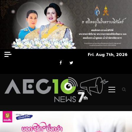
Skip
Fri. Aug 7th, 2026
to
Facebook
Twitter
content
Primary
Menu