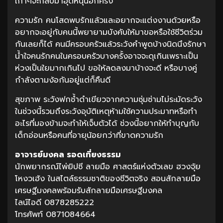
เก่าๆจะกลับมาอุดหนุนอีกครั้ง
ความรัก คนโสดพบรักแล้วและอยากจะแต่งงานด้วยหรือ
อยากจะอยู่กับคนนี้พยายามบังคับให้มาขอหรือใช้ชีวิตร่วม
กันเลยก็ได้ คนมีครอบครัวแล้วระวังคำพูดบ้างนิดนึงรักษา
น้ำใจคนรักคนในครอบครัวบางครั้งอาจจะดุเกินเพราะเป็น
ห่วงเป็นใยมากเกินไป ขอให้ลดลงมาบ้างจะดี หรือบางคู่
กำลังตามง้อกันอยู่แต่ก็คืนดี
สุขภาพ ระวังฟกช้ำดำเขียวจากความซุ่มซ่ามไม่ระมัดระวัง
ในช่วงนี้รวมถึงระวังอุบัติเหตุห้ามใช้ความประมาทหรือทำ
อะไรที่มองข้ามจะทำให้เจ็บตัวได้ ช่วงนี้อยากให้ทำบุญกับ
เด็กอ่อนหรือคนที่อายุน้อยกว่าที่ขาดความรัก
อาจารย์มงคล รอดเที่ยงธรรม
นักพยากรณ์ไพ่ยิปซี ลายมือ ศาสตร์แห่งตัวเลข ฮวงจุ้ย
โหงวเฮ้ง ในสไตล์ธรรมชาติของชีวิตจริง สอนสักลายมือ
เศรษฐีมงคลพร้อมรับสักลายมือเศรษฐีมงคล
ไลน์ไอดี 0878285222
โทรศัพท์ 0871084664