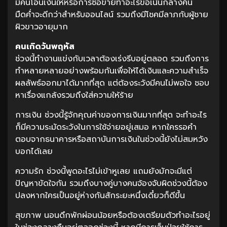
มีคนโอนเงินให้หรือการซื้อขายทำอะไรขอเน้นกลางคืน
มืดค่ำจะดีกว่าสำหรับออนไลน์ รวมถึงมีโชคมีลาภกับผู้ชาย
ผิวขาวอายุมาก
คนเกิดวันพฤหัส
ช่วงนี้ทำงานแข่งกับเวลาต้องเร่งรีบอยู่ตลอด รวมถึงการ
ทำหลายหลายอย่างพร้อมกันเพื่อให้ได้เงินและความสำเร็จ
ผลลัพธ์ออกมาได้มากที่สุด แต่ต้องระวังมีคนไม่พอใจ ชอบ
หาเรื่องแกล้งรวมถึงใส่ความให้ร้าย
การเงิน ช่วงนี้รู้จักคุณค่าของการเงินมากที่สุด จะทำอะไร
ก็มีความระมัดระวังในการใช้จ่ายอยู่เสมอ หากใครรอคำ
ตอบจากธนาคารหรือสถาบันการเงินในช่วงนี้ยังไม่สมหวัง
บอกได้เลย
ความรัก ช่วงนี้พูดอะไรไม่เข้าหูเลย แถมยังมักจะมีแต่
ปัญหาขัดใจกัน รวมถึงบางคู่บางคนจ้องจับผิดช่วงนี้ต้อง
ปลงหากใครเป็นอยู่ห่างกันสักระยะหนึ่งเดี๋ยวก็ดีขึ้น
สุขภาพ นอนดึกพักผ่อนน้อยหรือต้องเตรียมตัวทำอะไรอยู่