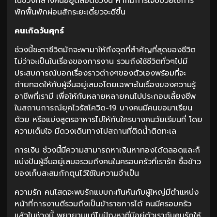
ในช่วงกลางคืนอยู่ตลอดช่วงนี้ หากมีการเจ็บป่วยใช้การ
พักฟื้นพักผ่อนสักระยะเดี๋ยวจะดีขึ้น
คนเกิดวันศุกร์
ช่วงนี้ชะตาชีวิตมักจะพามาให้ถึงจุดที่สำคัญที่สุดของชีวิต
ไม่ว่าจะเป็นในเรื่องของการงาน รวมถึงใช้ชีวิตทั่วๆไปมี
ประสบการณ์บอกเรื่องราวต่างๆของตัวเองพร้อมที่จะ
ถ่ายทอดให้กับผู้อื่นอยู่เสมอโดยเฉพาะในเรื่องของความรู้
อาชีพที่เรามี เพื่อให้กับหลายหลายคนไปประกอบเลี้ยงชีพ
ในสถานการณ์ยุคไวรัสโควิด-19 บางคนมีคนขอมาเรียน
ด้วย หรือแบ่งสูตรอาหารไปให้กับใครบางคนวัยเรียนที่ โดย
ความเต็มใจ มีดวงเดินทางไปสถานที่ติดน้ำติดทะเล
การเงิน ช่วงนี้มีความสามารถหาเงินหาทองได้ตลอดและก็
แบ่งปันผู้อื่นอยู่เสมอรวมถึงคนในครอบครัวที่เรารัก ซื้อข้าว
ของเก็บสะสมกักตุนไว้ใช้ในความจำเป็น
ความรัก คนโสดจะพบรักแบบกะทันหันกับผู้ใหญ่มีตำแหน่ง
หน้าที่การงานดีรวมถึงเป็นข้าราชการได้ คนมีครอบครัว
แล้วในช่วงนี้ พยายามแก้ไขปัญหาที่มีอยู่ตัวเรากับคนรักให้