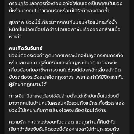
ครอบครัวแล้วควรที่จะต้องเอาใจใส่ตนเองเป็นพิเศษในช่วง
นี้หรือบางคนไม่ไว้ใจคนรักหรือไม่ไว้ใจตัวเองด้วยซ้ำ
สุขภาพ ช่วงนี้ขี้เกียจมากๆกินกับนอนหรือแม้กระทั่งน้ำ
หนักขึ้นปวดเมื่อยได้ง่ายโดยเฉพาะในเรื่องของกล้ามเนื้อ
หัวเข่า
คนเกิดวันจันทร์
ช่วงนี้ต้องระวังคำพูดมากๆเพราะมักจะไปพูดกระทบกระทั่ง
หรือแสดงความรู้สึกให้กับใครมีปัญหากันได้ โดยเฉพาะ
เกี่ยวข้องกับอาชีพการงานในช่วงนี้ต้องหลีกเลี่ยงสักนิด
ขับรถต้องระวังอย่าผิดกฎจราจร เพราะจะทำให้มีปัญหากับ
ผู้รักษากฎหมายได้
การเงิน มีสาเหตุต้องใช้จับจ่ายตั้งแต่เช้ายันเย็นในช่วงนี้
มาจากคนในบ้านคนในครอบครัวรวมถึงแม้กระทั่งตัวเราเอง
ช่วงนี้ไม่เหมาะกับการเสี่ยงโชคจะเดือดร้อนได้ง่าย
ความรัก ทะเลาะแง่งอนกันตลอด แต่สุดท้ายก็คืนดีกัน
เรียกว่าจ้องจับจับผิดช่วงนี้ต้องหาเวลาไปทำบุญรวมถึง