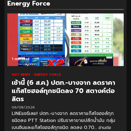
Energy Force
1 min read
HOT NEWS
ENERGY FORCE
เช้านี้ (6 ส.ค.) ปตท.-บางจาก ลดราคา
แก๊สโซฮอล์ทุกชนิดลง 70 สตางค์ต่อ
ลิตร
06/08/2026
LINEแชร์เลย! ปตท.-บางจาก ลดราคาแก๊สโซฮอล์ทุก
ชนิดลง PTT Station ปรับราคาขายปลีกน้ำมัน กลุ่ม
เบนซินและแก๊สโซฮอล์ทุกชนิด ลดลง 0.70...
อ่านต่อ