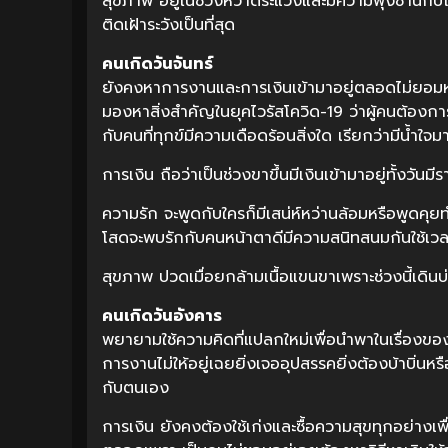
สุขภาพ อยู่ในช่วงหวาดระแวงและมีความฟุ้งซ่านกับ
ติดเฝ้าระวังเป็นที่สุด
คนเกิดวันจันทร์
ยังคงหาการงานและการเงินเข้ามาอยู่ตลอดไม่ยอมหย
มองหาสิ่งสำคัญในยุคไวรัสโควิด-19 ว่าผู้คนต้องกา
กับคนที่ทุกข์มีความเดือดร้อนสิ่งใด เรียกว่ามีน้ำใ
การเงิน ถือว่าเป็นช่วงขาขึ้นมีเงินเข้ามาอยู่ทั้งวัน
ความรัก จะพูดกับใครก็มีเสน่ห์หว่านล้อมหรือพูดค
โสดจะพบรักกับคนหน้าตาดีมีความสนิทสนมกันใช้เวล
สุขภาพ ปวดเมื่อยกล้ามเนื้อแขนขาเพราะช่วงนี้เดินบ่อยท
คนเกิดวันอังคาร
พยายามใช้ความคิดที่แปลกใหม่เพื่อนำพาในเรื่องของการง
การงานไม่ให้อยู่เฉยยิ่งเจออุปสรรคยิ่งต้องบ้าบิ่นหรื
กับตนเอง
การเงิน ยังคงต้องใช้เก่งและซื้อความสุขทุกอย่างเพื่