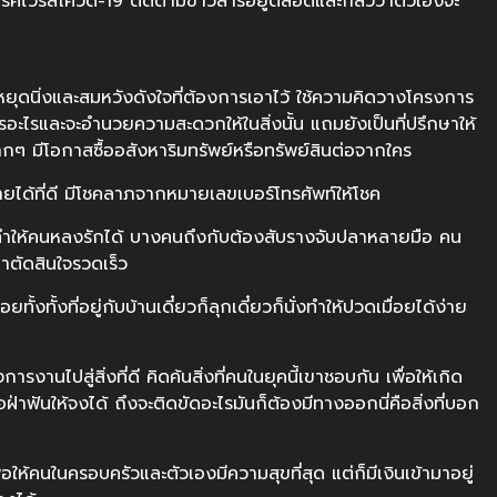
โรคไวรัสโควิด-19 ติดตามข่าวสารอยู่ตลอดและกลัวว่าตัวเองจะ
ุดนิ่งและสมหวังดังใจที่ต้องการเอาไว้ ใช้ความคิดวางโครงการ
รอะไรและจะอำนวยความสะดวกให้ในสิ่งนั้น แถมยังเป็นที่ปรึกษาให้
จมากๆ มีโอกาสซื้ออสังหาริมทรัพย์หรือทรัพย์สินต่อจากใคร
มีรายได้ที่ดี มีโชคลาภจากหมายเลขเบอร์โทรศัพท์ให้โชค
ุยทำให้คนหลงรักได้ บางคนถึงกับต้องสับรางจับปลาหลายมือ คน
าตัดสินใจรวดเร็ว
ั้งทั้งที่อยู่กับบ้านเดี๋ยวก็ลุกเดี๋ยวก็นั่งทำให้ปวดเมื่อยได้ง่าย
านไปสู่สิ่งที่ดี คิดค้นสิ่งที่คนในยุคนี้เขาชอบกัน เพื่อให้เกิด
อฝ่าฟันให้จงได้ ถึงจะติดขัดอะไรมันก็ต้องมีทางออกนี่คือสิ่งที่บอก
อให้คนในครอบครัวและตัวเองมีความสุขที่สุด แต่ก็มีเงินเข้ามาอยู่