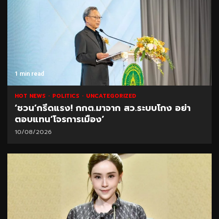
1 min read
HOT NEWS
POLITICS
UNCATEGORIZED
‘ชวน’กรีดแรง! กกต.มาจาก สว.ระบบโกง อย่า
ตอบแทน‘โจรการเมือง’
10/08/2026