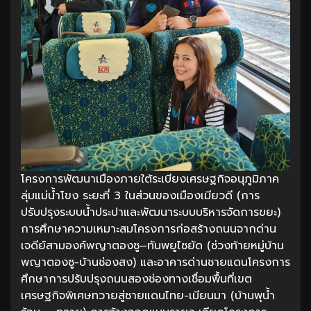
โครงการพัฒนาเมืองภายใต้ระเบียงเศรษฐกิจอนุภูมิภาค
ลุ่มแม่น้ำโขง ระยะที่ 3 ในส่วนของเมืองเมียวดี (การ
ปรับปรุงระบบน้ำประปาและพัฒนาระบบบริหารจัดการขยะ)
การศึกษาความเหมาะสมโครงการก่อสร้างถนนจากด่าน
เจดีย์สามองค์พญาตองซู–ทันพยูไซยัด (ช่วงท้ายหมู่บ้าน
พญาตองซู-บ้านช่องสง) และอาคารด่านชายแดนโครงการ
ศึกษาการปรับปรุงถนนสองช่องทางเชื่อมพื้นที่เขต
เศรษฐกิจพิเศษทวายสู่ชายแดนไทย-เมียนมา (บ้านพุน้ำ