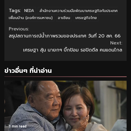
Tags:
NEDA
สำนักงานความร่วมมือพัฒนาเศรษฐกิจกับประเทศ
เพื่อนบ้าน (องค์การมหาชน)
อาเซียน
เศรษฐกิจไทย
Continue
Previous:
สรุปสถานการณ์น้ำภาพรวมของประเทศ วันที่ 20 สค. 66
Reading
Next:
เศรษฐา ลุ้น นายกฯ บิ๊กป้อม รอปิดดีล คนแดนไกล
ข่าวอื่นๆ ที่น่าอ่าน
1 min read