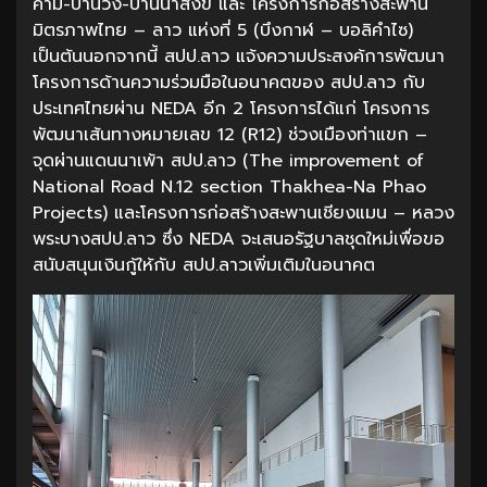
คาม-บ้านวัง-บ้านน้ำสังข์ และ โครงการก่อสร้างสะพาน
มิตรภาพไทย – ลาว แห่งที่ 5 (บึงกาฬ – บอลิคำไซ)
เป็นต้นนอกจากนี้ สปป.ลาว แจ้งความประสงค้การพัฒนา
โครงการด้านความร่วมมือในอนาคตของ สปป.ลาว กับ
ประเทศไทยผ่าน NEDA อีก 2 โครงการได้แก่ โครงการ
พัฒนาเส้นทางหมายเลข 12 (R12) ช่วงเมืองท่าแขก –
จุดผ่านแดนนาเพ้า สปป.ลาว (The improvement of
National Road N.12 section Thakhea-Na Phao
Projects) และโครงการก่อสร้างสะพานเชียงแมน – หลวง
พระบางสปป.ลาว ซึ่ง NEDA จะเสนอรัฐบาลชุดใหม่เพื่อขอ
สนับสนุนเงินกู้ให้กับ สปป.ลาวเพิ่มเติมในอนาคต