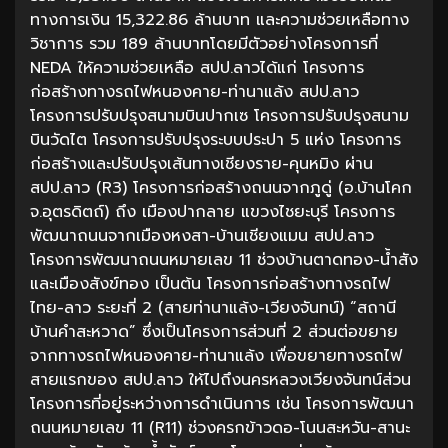
ทางการเงิน 15,322.86 ล้านบาท และความช่วยเหลือทาง
วิชาการ รวม 189 ล้านบาทโดยมีตัวอย่างโครงการที่
NEDA ให้ความช่วยเหลือ สปป.ลาวได้แก่ โครงการ
ก่อสร้างทางรถไฟหนองคาย-ท่านาแล้ง สปป.ลาว
โครงการปรับปรุงสนามบินปากเซ โครงการปรับปรุงสนาม
บินวัดไต โครงการปรับปรุงระบบประปา 5 แห่ง โครงการ
ก่อสร้างและปรับปรุงเส้นทางเชียงราย-คุนหมิง ผ่าน
สปป.ลาว (R3) โครงการก่อสร้างถนนจากภูดู่ (อ.บ้านโคก
จ.อุตรดิตถ์) ถึง เมืองปากลาย แขวงไชยะบุรี โครงการ
พัฒนาถนนจากเมืองหงสา-บ้านเชียงแมน สปป.ลาว
โครงการพัฒนาถนนหมายเลข 11 ช่วงบ้านตาดทอง-น้ำสัง
และเมืองสังข์ทอง เป็นต้น โครงการก่อสร้างทางรถไฟ
ไทย-ลาว ระยะที่ 2 (สายท่านาแล้ง-เวียงจันทน์) “สถานี
บ้านคำสะหวาด” ซึ่งเป็นโครงการส่วนที่ 2 ส่วนต่อขยาย
จากทางรถไฟหนองคาย-ท่านาแล้ง เพื่อขยายทางรถไฟ
สายแรกของ สปป.ลาว ให้ไปถึงนครหลวงเวียงจันทน์ส่วน
โครงการที่อยู่ระหว่างการดำเนินการ เช่น โครงการพัฒนา
ถนนหมายเลข 11 (R11) ช่วงครกข้าวดอ-โนนสะหวัน-สานะ