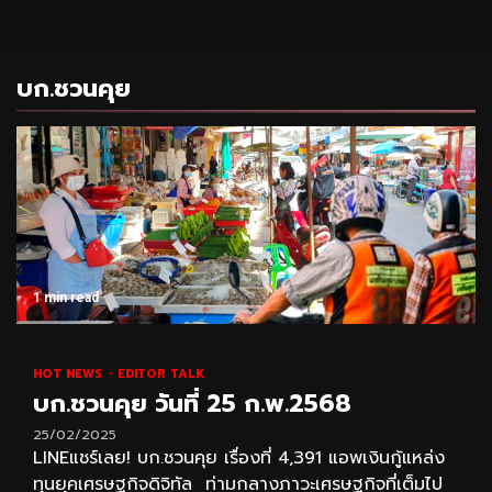
บก.ชวนคุย
1 min read
HOT NEWS
EDITOR TALK
บก.ชวนคุย วันที่ 25 ก.พ.2568
25/02/2025
LINEแชร์เลย! บก.ชวนคุย เรื่องที่ 4,391 แอพเงินกู้แหล่ง
ทุนยุคเศรษฐกิจดิจิทัล ท่ามกลางภาวะเศรษฐกิจที่เต็มไป