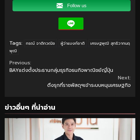
Follow us
Tags:
กรณ์ จาติกวณิช
ผู้ว่าแบงก์ชาติ
เศรษฐพุฒิ สุทธิวาทนฤ
พุฒิ
Continue
Previous:
BAYแต่งตั้งประธานกลุ่มธุรกิจธนกิจพาณิชย์ญี่ปุ่น
Reading
Next:
ดึงรุกที่ราชพัสดุฯเข้าระบบหนุนเศรษฐกิจ
ข่าวอื่นๆ ที่น่าอ่าน