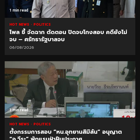
1 min read
HOT NEWS
POLITICS
โพล ชี้ จัดฉาก ตัดตอน ปิดจบโกงสอบ คดียังไม่
จบ – ศรัทธารัฐบาลจบ
06/08/2026
1 min read
HOT NEWS
POLITICS
ตั้งกรรมการสอบ “หน.อุทยานสิมิลัน” อนุญาต
“อ.วีระ” พักแรมฝ่าฝืนประกาศ