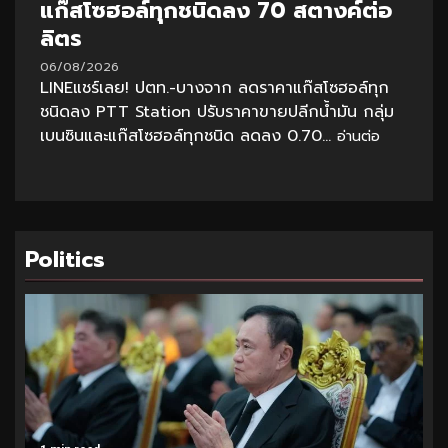
แก๊สโซฮอล์ทุกชนิดลง 70 สตางค์ต่อ
ลิตร
06/08/2026
LINEแชร์เลย! ปตท.-บางจาก ลดราคาแก๊สโซฮอล์ทุก
ชนิดลง PTT Station ปรับราคาขายปลีกน้ำมัน กลุ่ม
เบนซินและแก๊สโซฮอล์ทุกชนิด ลดลง 0.70...
อ่านต่อ
Politics