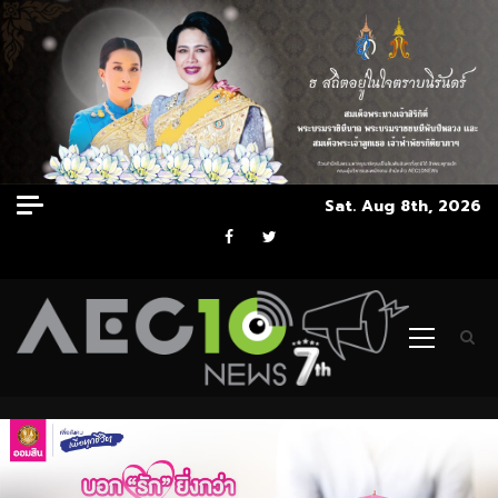
Skip
Sat. Aug 8th, 2026
to
Facebook
Twitter
content
Primary
Menu