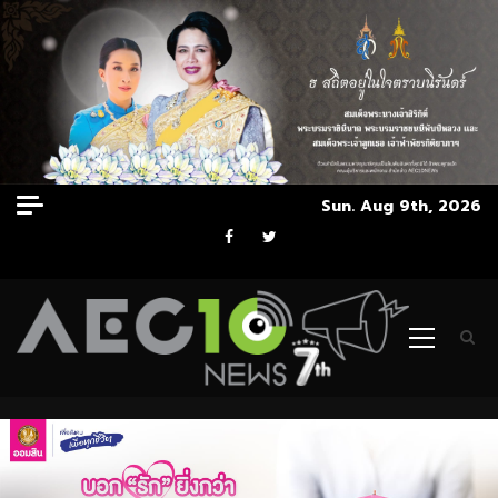
Skip
Sun. Aug 9th, 2026
to
Facebook
Twitter
content
Primary
Menu