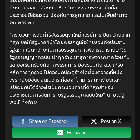
เสียงเพิ่มเพื่อให้เพียงพอต่อการเสนอร่าง ตราบใดที่ร่าง
ดังกล่าวสอดคล้องกับ 3 หลักการของพรรค นั่นคือ
ประชาชนมีส่วนร่วม ป้องกันการผูกขาด และไม่เพิ่มอำนาจ
พิเศษให้ สว.
“กระบวนการจัดทำรัฐธรรมนูญใหม่ควรมีการเปิดกว้างมาก
ที่สุด ขอให้รัฐบาลที่นำโดยพรรคภูมิใจไทยรวมถึงประธาน
รัฐสภา เปิดกว้างกับการบรรจุและการพิจารณาร่างแก้ไข
รัฐธรรมนูญทุกฉบับ นำทุกร่างเข้าสู่การพิจารณาพร้อมกัน
และขอเรียกร้องถึงทุกพรรคการเมืองรวมถึง สว. ให้รับ
หลักการทุกร่าง ไม่ควรปิดประตูร่างใดตั้งแต่วาระที่หนึ่ง
เพราะยังมีขั้นตอนในวาระที่สองที่สามารถถกเถียงแลก
เปลี่ยนกันได้ว่าอะไรเป็นกระบวนการที่ดีที่สุดสำหรับ
ประชาชนในการจัดทำร่างรัฐธรรมนูญฉบับใหม่” นายณัฐ
พงษ์ ทิ้งท้าย
Share on Facebook
Post on X
Follow us