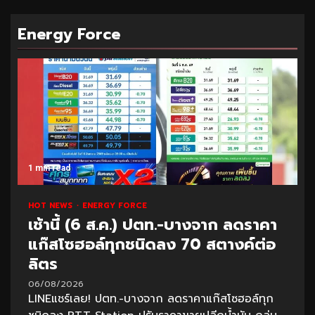
Energy Force
1 min read
HOT NEWS
ENERGY FORCE
เช้านี้ (6 ส.ค.) ปตท.-บางจาก ลดราคา
แก๊สโซฮอล์ทุกชนิดลง 70 สตางค์ต่อ
ลิตร
06/08/2026
LINEแชร์เลย! ปตท.-บางจาก ลดราคาแก๊สโซฮอล์ทุก