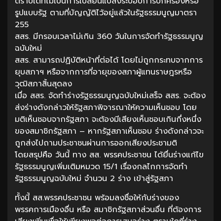
ตราบใดที่ไม่เป็นการเปลี่ยนแปลงระบอบการปกครองหรือ
รูปแบบรัฐ ตามที่บัญญัติไว้อยู่แล้วในรัฐธรรมนูญมาตรา
255
สสร. มีกรอบเวลาไม่เกิน 360 วันในการจัดทำรัฐธรรมนูญ
ฉบับใหม่
สสร. สามารถปฏิบัติหน้าที่ต่อได้ โดยไม่ถูกกระทบจากการ
ยุบสภาฯ หรือจากการที่อายุของสภาผู้แทนราษฎรหรือ
วุฒิสภาสิ้นสุดลง
เมื่อ สสร. จัดทำร่างรัฐธรรมนูญฉบับใหม่เสร็จ สสร. จะต้อง
ส่งร่างดังกล่าวให้รัฐสภาพิจารณาให้ความเห็นชอบ โดย
มติเห็นชอบจากรัฐสภา จะต้องมีเสียงเห็นชอบเกินกึ่งหนึ่ง
ของสมาชิกรัฐสภา – หากรัฐสภาเห็นชอบ ร่างดังกล่าวจะ
ถูกส่งไปถามประชาชนผ่านการออกเสียงประชามติ
โดยสรุปคือ วันนี้ ทาง สส. พรรคประชาชน ได้ยื่นร่างแก้ไข
รัฐธรรมนูญเพิ่มเติมหมวด 15/1 เรื่องกลไกการจัดทำ
รัฐธรรมนูญฉบับใหม่ จำนวน 2 ร่าง เข้าสู่รัฐสภา
ทั้งนี้ สส.พรรคประชาชน พร้อมลงชื่อให้กับร่างของ
พรรคการเมืองอื่น หรือ สมาชิกรัฐสภาส่วนอื่น ที่ต้องการ