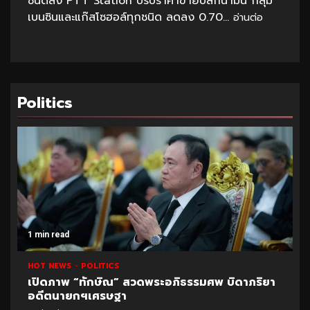
ชนิดลง PTT Station ปรับราคาขายปลีกน้ำมัน กลุ่ม
เบนซินและแก๊สโซฮอล์ทุกชนิด ลดลง 0.70...
อ่านต่อ
Politics
1 min read
HOT NEWS
POLITICS
UNCATEGORIZED
ธรรมศพ บิดาภริยา
ปูด!ข้อมูลใหม่สอบท้องถิ่น อ้างพบชื
มหา’ลัย