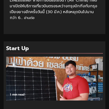
LINEแชร์เลย! สายการบินแอร์ไชน่า (Air China) กลับ
มาเปิดให้บริการเที่ยวบินตรงระหว่างกรุงปักกิ่งกับกรุง
เปียงยางอีกครั้งวันนี้ (30 มี.ค.) หลังหยุดบินไปนาน
กว่า 6...
อ่านต่อ
Start Up
1 min read