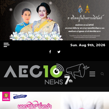
Skip
Sun. Aug 9th, 2026
to
Facebook
Twitter
content
Primary
Menu