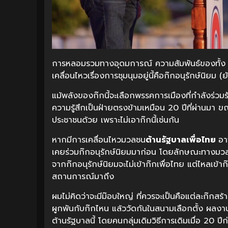
การหลอมรวมทางอุดมการณ์ ความสัมพันธ์ของทั้ง 3 ก๊
เคลื่อนไหวเรื่องการชุมนุมอยู่นี้คือก๊กอนุรักษ์นิยม 
แม้พลังของก๊กนี้จะเลือกพรรคการเมืองที่กำลังร่วม
ความรู้สึกเป็นฝ่ายตรงข้ามเหมือน 20 ปีที่ผ่านมา
ประชาชนด้วย เพราะไม่เอาก๊กนี้เช่นกัน
หากมีการเคลื่อนไหวมวลชน
ต้านรัฐบาลเพื่อไทย
อา
เคยร่วมก๊กอนุรักษ์นิยมมาก่อน โดยลักษณะทางมวล
จากก๊กอนุรักษ์นิยมจะไม่เข้าก๊กเพื่อไทย แต่ไหลเข
สถานการณ์มาถึง
ผมไม่คิดว่าจะมีม๊อบใหญ่ ที่ควรจะเป็นคือแต่ละก๊กสร้
ผูกพันกับก๊กไหน แล้ววัดกันในสนามเลือกตั้ง ผลงานจ
ต้านรัฐบาลนี้ โดยคนกลุ่มเดิมวิธีการเดิมเมื่อ 20