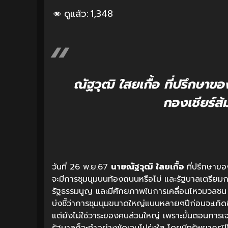
ดูแล้ว:
1,348
ณัฐวุฒิ ใสยเกื้อ ที่ปรึกษาขอ
กองเชียร์ส้
วันที่ 26 พ.ย.67
นายณัฐวุฒิ ใสยเกื้อ
ที่ปรึกษาข
จะมีการชุมนุมบนท้องถนนหรือไม่ และรัฐบาลเตรียมก
รัฐธรรมนูญ และมีศักยภาพในการเคลื่อนไหวมวลชน แต
บ่งชี้ว่าการชุมนุมขนาดใหญ่แบบหลายๆปีก่อนจะเกิดขึ
แต่ยังไม่ใช่วาระของคนส่วนใหญ่ เพราะขั้นตอนการเจ