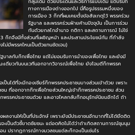
กลุ่มเดิม ด้วยประเด็นและวิธีการแบบเดิม แต่บริบท
ทางการเมืองต่างออกไป นี่คือรูปธรรมหนึ่งของ
การเมือง 3 ก๊กที่ผมเคยตั้งข้อสังเกตุไว้ พรรคร่วม
รัฐบาล และพรรคร่วมฝ่ายค้านปัจจุบัน เป็นการร่วม
กันด้วยกลไกอำนาจ กติกา และสถานการณ์ ไม่ใช่
กจึงมีทั้งส่วนที่เผชิญหน้า และประสานประโยชน์กัน ที่กำลัง
(ยังไม่มีพรรคไหนเป็นตัวแทนชัดเจน)
รัฐบาลกับก๊กเพื่อไทย แต่ไม่ยอมรับการนำของเพื่อไทย และยังมี
 ขณะเดียวกันบนเวทีนอกจากวิจารณ์เพื่อไทย ยังโจมตีก๊กพรรค
จเป็นได้ที่จะมีกองเชียร์ก๊กพรรคประชาชนบางส่วนเข้าด้วย เพราะ
ชน ที่ออกจากก๊กเพื่อไทยส่วนใหญ่เข้าก๊กพรรคประชาชน ส่วน
้าก๊กพรรคประชาชนด้วย และอาจไหลกลับก๊กอนุรักษ์นิยมอีกได้ ถ้า
างผลงานให้เป็นที่ประจักษ์ เพราะยังมีประชาชนอีกมากที่ไม่ได้ยึดติด
ะเป็นตัวชี้ขาดชัยชนะ แต่อดคิดไม่ได้ว่าถ้าเกิดสถานการณ์ชุมนุม
 ปีก่อน ปรากฏการณ์ทางมวลชนแต่ละก๊กจะเป็นเช่นไร