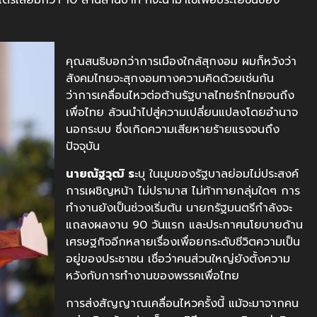
ตรเลียมกว่า 10 ล้านล้านบาท ที่จะนำมาใช้เพื่อประโยชน์ของ
คุณสนธิบอกว่าการเมืองใกล้สุกงอม ผมก็หวังว่า
สังคมไทยจะสุกงอมทางความคิดด้วยเช่นกัน
ว่าการเคลื่อนไหวต่อต้านรัฐบาลไทยรักไทยจนถึง
เพื่อไทย ล้วนนำไปสู่ความเปลี่ยนแปลงโดยอำนาจ
นอกระบบ ซึ่งเกิดความเสียหายร้ายแรงจนถึง
ปัจจุบัน
นายณัฐวุฒิ ร
ะบุ ในมุมของรัฐบาลย่อมไม่ประสงค์
การเผชิญหน้า ไม่ปรามาส ไม่ท้าทายกลุ่มใดๆ การ
ทำงานยังเป็นช่วงเริ่มต้น นายกรัฐมนตรีกำลังจะ
แถลงผลงาน 90 วันแรก และประกาศนโยบายด้าน
เศรษฐกิจอีกหลายเรื่องเพื่อยกระดับชีวิตความเป็น
อยู่ของประชาชน เชื่อว่าคนส่วนใหญ่ยังตั้งความ
หวังกับการทำงานของพรรคเพื่อไทย
การส่งสัญญาณเคลื่อนไหวครั้งนี้ แม้จะมาจากคน