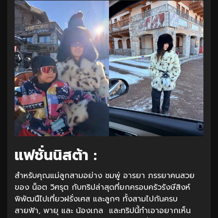
แฟชั่นนิสต้า :
สำหรับคุณแม่ลูกสามอย่าง ชมพู่ อารยา ภรรยาคนสวย
ของ น็อต วิศรุต กับทริปล่าสุดที่ยกครอบครัวรังษีสิงห์
พิพัฒนืไปเที่ยวฝรั่งเศส และลูกๆ ทั้งสามไปกันครบ
สายฟ้า, พายุ และ น้องเกล และทริปนี้ทำเอาอยากเห็น