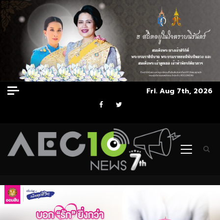
Skip
Fri. Aug 7th, 2026
to
Facebook
Twitter
content
Primary
Menu