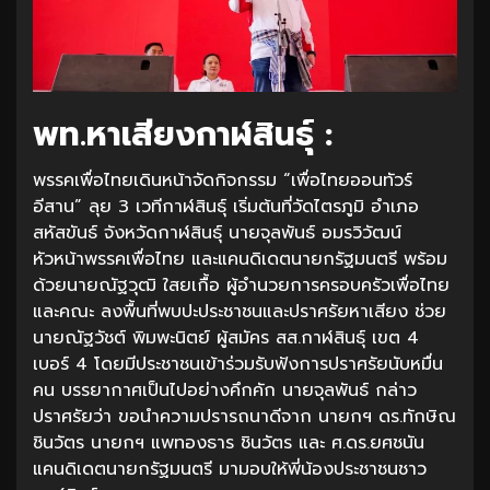
พท.หาเสียงกาฬสินธุ์ :
พรรคเพื่อไทยเดินหน้าจัดกิจกรรม “เพื่อไทยออนทัวร์
อีสาน” ลุย 3 เวทีกาฬสินธุ์ เริ่มต้นที่วัดไตรภูมิ อำเภอ
สหัสขันธ์ จังหวัดกาฬสินธุ์ นายจุลพันธ์ อมรวิวัฒน์
หัวหน้าพรรคเพื่อไทย และแคนดิเดตนายกรัฐมนตรี พร้อม
ด้วยนายณัฐวุฒิ ใสยเกื้อ ผู้อำนวยการครอบครัวเพื่อไทย
และคณะ ลงพื้นที่พบปะประชาชนและปราศรัยหาเสียง ช่วย
นายณัฐวัชต์ พิมพะนิตย์ ผู้สมัคร สส.กาฬสินธุ์ เขต 4
เบอร์ 4 โดยมีประชาชนเข้าร่วมรับฟังการปราศรัยนับหมื่น
คน บรรยากาศเป็นไปอย่างคึกคัก นายจุลพันธ์ กล่าว
ปราศรัยว่า ขอนำความปรารถนาดีจาก นายกฯ ดร.ทักษิณ
ชินวัตร นายกฯ แพทองธาร ชินวัตร และ ศ.ดร.ยศชนัน
แคนดิเดตนายกรัฐมนตรี มามอบให้พี่น้องประชาชนชาว