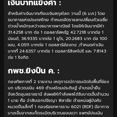
เงินบาทแข็งค่า :
สำหรับค่าเงินบาทเทียบเงินสกุลโลก วานนี้ (6 ม.ค.) โดย
ธนาคารแห่งประเทศไทย กำหนดอัตราแลกเปลี่ยนถัวเฉลี่ย
ถ่วงน้ำหนักระหว่างธนาคารพาณิชย์ โดยให้เงินบาทมีค่า
31.4258 บาท ต่อ 1 ดอลลาร์สหรัฐ 42.7218 บาทต่อ 1
ปอนด์, 36.9335 บาทต่อ 1 ยูโร, 20.2683 บาท ต่อ 100
เยน, 4.0511 บาทต่อ 1 ดอลลาร์ฮ่องกง ,กำหนดค่าเงิน
บาทที่ 24.6357 บาทต่อ 1 ดอลลาร์สิงคโปร์ และ 7.8143
ต่อ 1 ริงกิต
กพช.ยิงปืน ค. :
กองทัพภาคที่ 2 รายงาน เหตุการณ์การระเบิดในพื้นที่ช่อง
บก บริเวณเนิน 469 ตำบลโดมประดิษฐ์ อำเภอน้ำยืน
จังหวัดอุบลราชธานี ส่งผลให้กำลังพลได้รับบาดเจ็บจำนวน
1 นาย คือ จ่าสิบเอกปรัชญา พิลาชัย ตำแหน่งผู้บังคับ
หมวดปืนเล็กที่ 1 กองร้อยทหารราบ 6021 (RDF) มีอาการ
บาดเจ็บจากสะเก็ดระเบิดบริเวณแขนขวา แพทย์ประเมิน