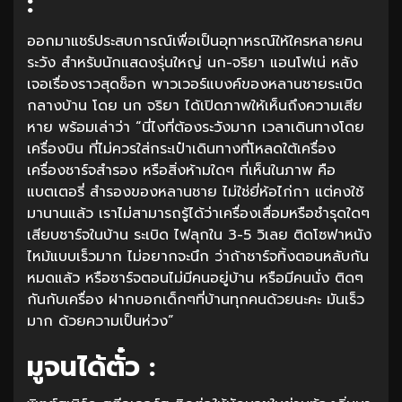
:
ออกมาแชร์ประสบการณ์เพื่อเป็นอุทาหรณ์ให้ใครหลายคน
ระวัง สำหรับนักแสดงรุ่นใหญ่ นก-จริยา แอนโฟเน่ หลัง
เจอเรื่องราวสุดช็อก พาวเวอร์แบงค์ของหลานชายระเบิด
กลางบ้าน โดย นก จริยา ได้เปิดภาพให้เห็นถึงความเสีย
หาย พร้อมเล่าว่า “นี่ไงที่ต้องระวังมาก เวลาเดินทางโดย
เครื่องบิน ที่ไม่ควรใส่กระเป๋าเดินทางที่โหลดใต้เครื่อง
เครื่องชาร์จสำรอง หรือสิ่งห้ามใดๆ ที่เห็นในภาพ คือ
แบตเตอรี่ สำรองของหลานชาย ไม่ใช่ยี่ห้อไก่กา แต่คงใช้
มานานแล้ว เราไม่สามารถรู้ได้ว่าเครื่องเสื่อมหรือชำรุดใดๆ
เสียบชาร์จในบ้าน ระเบิด ไฟลุกใน 3-5 วิเลย ติดโซฟาหนัง
ไหม้แบบเร็วมาก ไม่อยากจะนึก ว่าถ้าชาร์จทิ้งตอนหลับกัน
หมดแล้ว หรือชาร์จตอนไม่มีคนอยู่บ้าน หรือมีคนนั่ง ติดๆ
กันกับเครื่อง ฝากบอกเด็กๆที่บ้านทุกคนด้วยนะคะ มันเร็ว
มาก ด้วยความเป็นห่วง”
มูจนได้ตั๋ว :