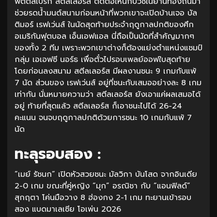
พิตต์สเบิร์ก สตีลเลอร์ส ติดต่อให้นักบวชในย่านท้องถิ่นมา
ช่วยรดน้ำมนต์สนามก่อนหน้าที่พวกเขาจะเปิดบ้านเจอ บัล
ติมอร์ เรฟเว่นส์ ในนัดสุดท้ายประจำฤดูกาลปกติของศึก
อเมริกันฟุตบอล เอ็นเอฟแอล นี่ถือเป็นนัดที่สำคัญมากๆ
ของทั้ง 2 ทีม เพราะพวกเขาต่างก็ต้องแย่งตำแหน่งแชมป์
กลุ่ม เอเอฟซี นอร์ธ เพื่อตั๋วไปรอบเพลย์ออฟใบสุดท้าย
โดยก่อนลงสนาม สตีลเลอร์ส มีผลงานชนะ 9 เกมกับแพ้
7 นัด ส่วนของ เรฟเว่นส์ อยู่ที่ชนะกับเสมออย่างละ 8 เกม
เท่ากัน นั่นหมายความว่า สตีลเลอร์ส ยังเอาแค่ผลเสมอได้
อยู่ ท้ายที่สุดแล้ว สตีลเลอร์ส ก็เอาชนะไปได้ 26-24
คะแนน จนจบฤดูกาลปกติด้วยการชนะ 10 เกมกับแพ้ 7
นัด
ทะลุรอบสอง :
“เมย์ รัชนก” เปิดหัวสวยชนะ มัลวิกา บันโสด จากอินเดีย
2-0 เกม ขณะที่คู่หญิง “มุก” อรณิชา กับ “แอนฟิลด์”
สุกฤตา โค่นมือวาง 8 ฮ่องกง 2-1 เกม ทะยานเข้ารอบ
สอง แบดมาเลเซีย โอเพ่น 2026