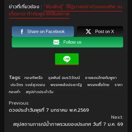
ข่าวที่เกี่ยวข้อง :
“พีระพันธุ์” จี้รัฐบาลอย่าถ่วงกองทัพ รบ
เด็ดขาด ทำกัมพูชาให้สิ้นสภาพ
Share on Facebook
Post on X
Follow us
Tags:
กองทัพเรือ
จุลพันธ์ อมรวิวัฒน์
ชายแดนไทยกัมพูชา
ประวิตร วงษ์สุวรรณ
พรรคพลังประชารัฐ
พรรคเพื่อไทย
ราคา
ทองคำ
สรุปข่าวประจำวัน
Continue
Previous:
ดวงประจำวันพุธที่ 7 มกราคม พ.ศ.2569
Reading
Next:
สรุปสถานการณ์น้ำภาพรวมของประเทศ วันที่ 7 ม.ค. 69