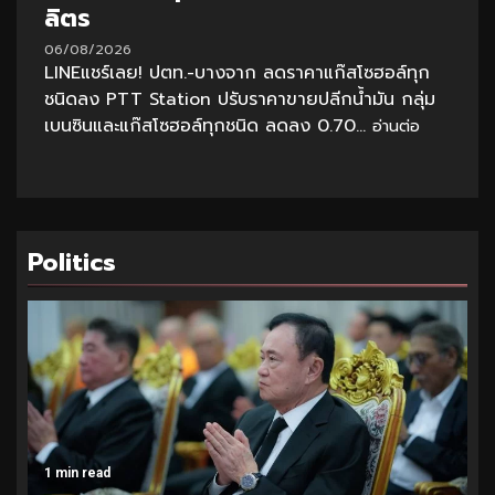
ลิตร
06/08/2026
LINEแชร์เลย! ปตท.-บางจาก ลดราคาแก๊สโซฮอล์ทุก
ชนิดลง PTT Station ปรับราคาขายปลีกน้ำมัน กลุ่ม
เบนซินและแก๊สโซฮอล์ทุกชนิด ลดลง 0.70...
อ่านต่อ
Politics
1 min read