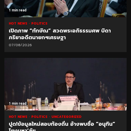
1 min read
HOT NEWS
POLITICS
เปิดภาพ “ทักษิณ” สวดพระอภิธรรมศพ บิดา
ภริยาอดีตนายกฯเศรษฐา
07/08/2026
1 min read
HOT NEWS
POLITICS
UNCATEGORIZED
ปูด!ข้อมูลใหม่สอบท้องถิ่น อ้างพบชื่อ “อนุทิน”
โยงมหา’ลัย