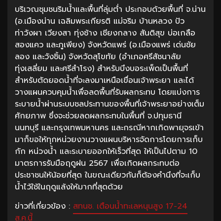
บริเวณชุมชนริมน้ำและพื้นที่ลุ่มต่ำ ประกอบด้วยพื้นที่ จ.น่าน
(อ.เมืองน่าน เฉลิมพระเกียรติ แม่จริม บ้านหลวง ปัว
ท่าวังผา เวียงสา ทุ่งช้าง เชียงกลาง สันติสุข บ่อเกลือ
สองแคว และภูเพียง) จังหวัดแพร่ (อ.เมืองแพร่ เด่นชัย
ลอง และวังชิ้น) จังหวัดสุโขทัย (อำเภอศรีสัชนาลัย
ทุ่งเสลี่ยม และศรีสำโรง) สำหรับบึงบอระเพ็ดเป็นพื้นที่
สำหรับตัดยอดน้ำที่จะลงมาเหนือเขื่อนเจ้าพระยา และได้
วางแผนควบคุมน้ำเพื่อลดพื้นที่รับผลกระทบ โดยแบ่งการ
ระบายน้ำผ่านระบบชลประทานของพื้นที่เจ้าพระยาอย่างเต็ม
ศักยภาพ ซึ่งจะช่วยลดผลกระทบในพื้นที่ จ.ปทุมธานี
นนทบุรี และกรุงเทพมหานคร และกรณีหากเกิดพายุจรเข้า
มาก็ขอให้ทุกหน่วยงานวางแผนบริหารจัดการโดยการเก็บ
กัก หน่วงน้ำ และระบายออกให้เร็วที่สุด ให้เป็นไปตาม 10
มาตรการรับมือฤดูฝน 2567 เพื่อเกิดผลกระทบต่อ
ประชาชนให้น้อยที่สุด ในขณะเดียวกันก็ต้องคำนึงที่จะเก็บ
น้ำไว้ใช้ในฤดูแล้งให้มากที่สุดด้วย
ข่าวที่เกี่ยวข้อง :
สทนช. เตือนน้ำทะเลหนุนสูง 17-24
ส.ค.นี้