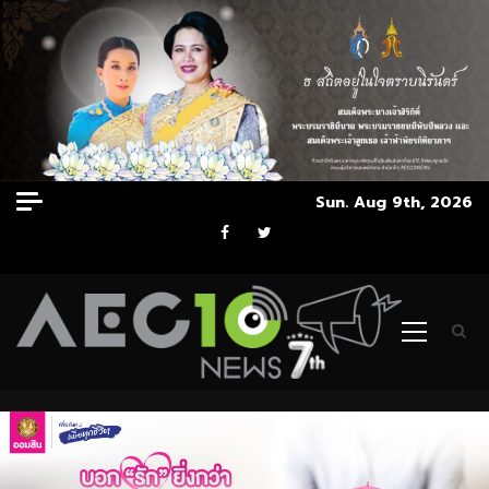
Skip
Sun. Aug 9th, 2026
to
Facebook
Twitter
content
Primary
Menu