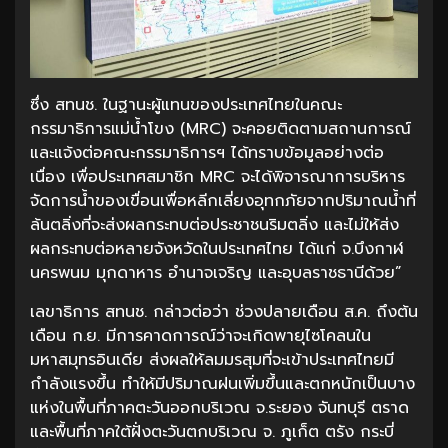
ซึ่ง สทนช. ในฐานะผู้แทนของประเทศไทยในคณะ
กรรมาธิการแม่น้ำโขง (MRC) จะคอยติดตามสถานการณ์
และแจ้งต่อคณะกรรมาธิการฯ ได้ทราบข้อมูลอย่างต่อ
เนื่อง เพื่อประเทศสมาชิก MRC จะได้พิจารณาการบริหาร
จัดการน้ำของเขื่อนเพื่อหลีกเลี่ยงอุทกภัยจากปริมาณน้ำที่
ล้นตลิ่งที่จะส่งผลกระทบต่อประชาชนริมตลิ่ง และไม่ให้ส่ง
ผลกระทบต่อหลายจังหวัดในประเทศไทย ได้แก่ จ.บึงกาฬ
นครพนม มุกดาหาร อำนาจเจริญ และอุบลราชธานีด้วย”
เลขาธิการ สทนช. กล่าวต่อว่า ช่วงปลายเดือน ส.ค. ถึงต้น
เดือน ก.ย. มีการคาดการณ์ว่าจะเกิดพายุไซโคลนใน
มหาสมุทรอินเดีย ส่งผลให้ลมมรสุมที่จะเข้าประเทศไทยมี
กำลังแรงขึ้น ทำให้มีปริมาณฝนเพิ่มขึ้นและตกหนักเป็นบาง
แห่งในพื้นที่ภาคตะวันออกบริเวณ จ.ระยอง จันทบุรี ตราด
และพื้นที่ภาคใต้ฝั่งตะวันตกบริเวณ จ. ภูเก็ต ตรัง กระบี่