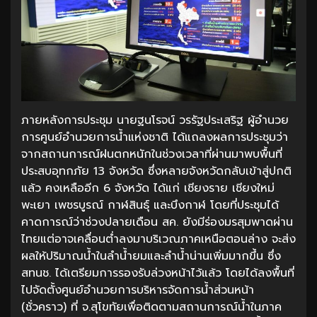
ภายหลังการประชุม นายฐนโรจน์ วรรัฐประเสริฐ ผู้อำนวย
การศูนย์อำนวยการน้ำแห่งชาติ ได้แถลงผลการประชุมว่า
จากสถานการณ์ฝนตกหนักในช่วงเวลาที่ผ่านมาพบพื้นที่
ประสบอุทกภัย 13 จังหวัด ซึ่งหลายจังหวัดกลับเข้าสู่ปกติ
แล้ว คงเหลืออีก 6 จังหวัด ได้แก่ เชียงราย เชียงใหม่
พะเยา เพชรบูรณ์ กาฬสินธุ์ และบึงกาฬ โดยที่ประชุมได้
คาดการณ์ว่าช่วงปลายเดือน สค. ยังมีร่องมรสุมพาดผ่าน
ไทยแต่อาจเคลื่อนต่ำลงมาบริเวณภาคเหนือตอนล่าง จะส่ง
ผลให้ปริมาณน้ำในลำน้ำยมและลำน้ำน่านเพิ่มมากขึ้น ซึ่ง
สทนช. ได้เตรียมการรองรับล่วงหน้าไว้แล้ว โดยได้ลงพื้นที่
ไปจัดตั้งศูนย์อำนวยการบริหารจัดการน้ำส่วนหน้า
(ชั่วคราว) ที่ จ.สุโขทัยเพื่อติดตามสถานการณ์น้ำในภาค