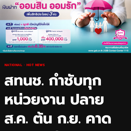
NATIONAL
HOT NEWS
สทนช. กำชับทุก
หน่วยงาน ปลาย
ส.ค. ต้น ก.ย. คาด