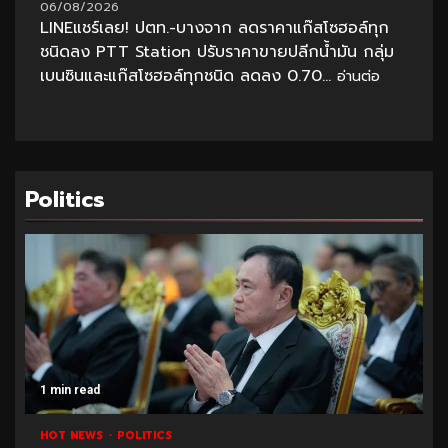
06/08/2026
LINEแชร์เลย! ปตท.-บางจาก ลดราคาแก๊สโซฮอล์ทุก
ชนิดลง PTT Station ปรับราคาขายปลีกน้ำมัน กลุ่ม
เบนซินและแก๊สโซฮอล์ทุกชนิด ลดลง 0.70...
อ่านต่อ
Politics
ad
1 min read
WS
POLITICS
HOT NEWS