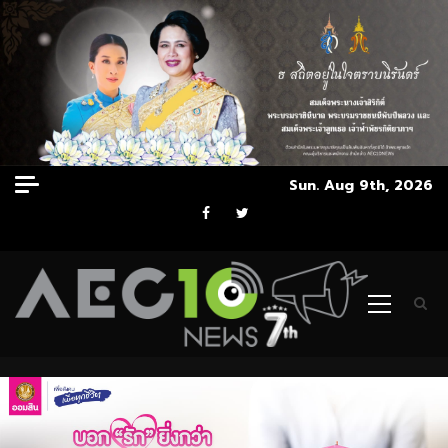
Skip
Sun. Aug 9th, 2026
to
Facebook
Twitter
content
Primary
Menu