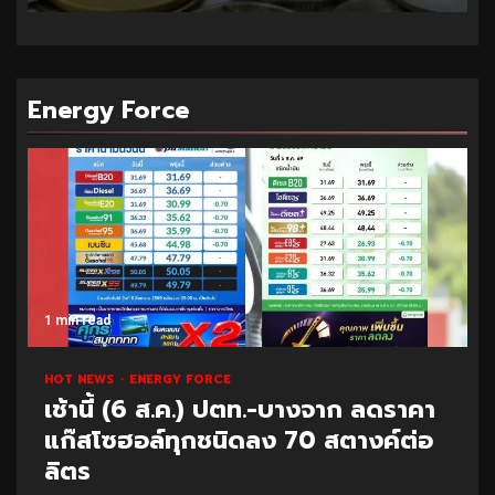
Energy Force
1 min read
HOT NEWS
ENERGY FORCE
เช้านี้ (6 ส.ค.) ปตท.-บางจาก ลดราคา
แก๊สโซฮอล์ทุกชนิดลง 70 สตางค์ต่อ
ลิตร