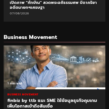
พ “ทักษิณ” สวดพระอภิธรรมศพ บิดาภริยา
ปูด!ข้อมูลใ
ายกฯเศรษฐา
มหา’ลัย
2026
07/08/2026
Business Movement
1 min read
BUSINESS MOVEMENT
มเกม
SAM เปิดโอกาสแก้หนี้เสียต่ำแสน ผ่านโครง
“ปิดหนี้ไว ไปต่อได้” ที่ศาลแพ่งตลิ่งชัน 8-9