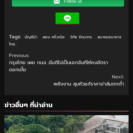
Follow us
Tags:
บัญชีม้า
ผยง ศรีวณิช
วิทัย รัตนากร
สมาคมธนาคาร
ไทย
Continue
Previous:
กรุงไทย เผย กนง. มีมติไม่เป็นเอกฉันท์ให้คงอัตรา
Reading
ดอกเบี้ย
Next:
พลังงาน สุมหัวแก้ราคาปาล์มตกต่ำ
ข่าวอื่นๆ ที่น่าอ่าน