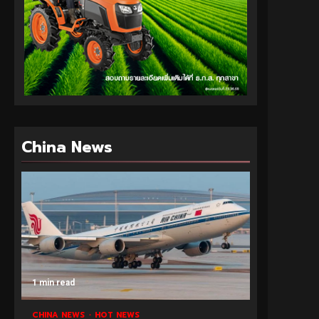
China News
1 min read
CHINA NEWS
HOT NEWS