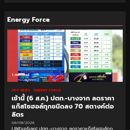
Energy Force
1 min read
HOT NEWS
ENERGY FORCE
เช้านี้ (6 ส.ค.) ปตท.-บางจาก ลดราคา
แก๊สโซฮอล์ทุกชนิดลง 70 สตางค์ต่อ
ลิตร
06/08/2026
LINEแชร์เลย! ปตท.-บางจาก ลดราคาแก๊สโซฮอล์ทุก