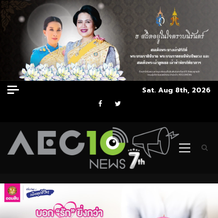
Skip
Sat. Aug 8th, 2026
to
Facebook
Twitter
content
Primary
Menu