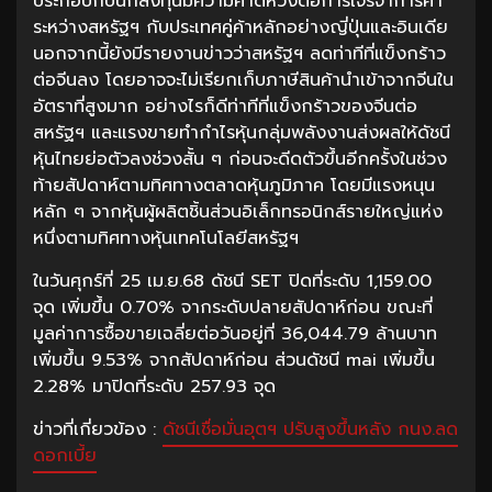
ประกอบกับนักลงทุนมีความคาดหวังต่อการเจรจาการค้า
ระหว่างสหรัฐฯ กับประเทศคู่ค้าหลักอย่างญี่ปุ่นและอินเดีย
นอกจากนี้ยังมีรายงานข่าวว่าสหรัฐฯ ลดท่าทีที่แข็งกร้าว
ต่อจีนลง โดยอาจจะไม่เรียกเก็บภาษีสินค้านำเข้าจากจีนใน
อัตราที่สูงมาก อย่างไรก็ดีท่าทีที่แข็งกร้าวของจีนต่อ
สหรัฐฯ และแรงขายทำกำไรหุ้นกลุ่มพลังงานส่งผลให้ดัชนี
หุ้นไทยย่อตัวลงช่วงสั้น ๆ ก่อนจะดีดตัวขึ้นอีกครั้งในช่วง
ท้ายสัปดาห์ตามทิศทางตลาดหุ้นภูมิภาค โดยมีแรงหนุน
หลัก ๆ จากหุ้นผู้ผลิตชิ้นส่วนอิเล็กทรอนิกส์รายใหญ่แห่ง
หนึ่งตามทิศทางหุ้นเทคโนโลยีสหรัฐฯ
ในวันศุกร์ที่ 25 เม.ย.68 ดัชนี SET ปิดที่ระดับ 1,159.00
จุด เพิ่มขึ้น 0.70% จากระดับปลายสัปดาห์ก่อน ขณะที่
มูลค่าการซื้อขายเฉลี่ยต่อวันอยู่ที่ 36,044.79 ล้านบาท
เพิ่มขึ้น 9.53% จากสัปดาห์ก่อน ส่วนดัชนี mai เพิ่มขึ้น
2.28% มาปิดที่ระดับ 257.93 จุด
ข่าวที่เกี่ยวข้อง :
ดัชนีเชื่อมั่นอุตฯ ปรับสูงขึ้นหลัง กนง.ลด
ดอกเบี้ย