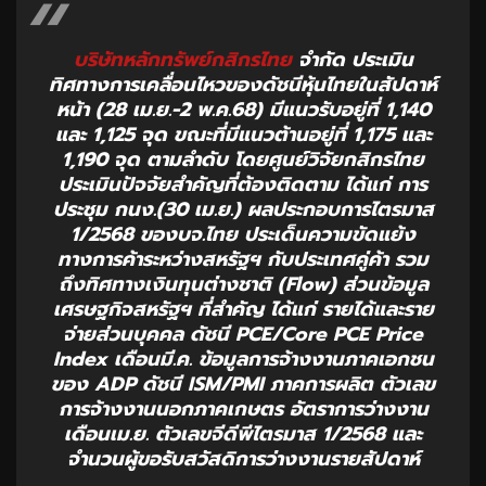
บริษัทหลักทรัพย์กสิกรไทย
จำกัด ประเมิน
ทิศทางการเคลื่อนไหวของดัชนีหุ้นไทยในสัปดาห์
หน้า (28 เม.ย.-2 พ.ค.68) มีแนวรับอยู่ที่ 1,140
และ 1,125 จุด ขณะที่มีแนวต้านอยู่ที่ 1,175 และ
1,190 จุด ตามลำดับ โดยศูนย์วิจัยกสิกรไทย
ประเมินปัจจัยสำคัญที่ต้องติดตาม ได้แก่ การ
ประชุม กนง.(30 เม.ย.) ผลประกอบการไตรมาส
1/2568 ของบจ.ไทย ประเด็นความขัดแย้ง
ทางการค้าระหว่างสหรัฐฯ กับประเทศคู่ค้า รวม
ถึงทิศทางเงินทุนต่างชาติ (Flow) ส่วนข้อมูล
เศรษฐกิจสหรัฐฯ ที่สำคัญ ได้แก่ รายได้และราย
จ่ายส่วนบุคคล ดัชนี PCE/Core PCE Price
Index เดือนมี.ค. ข้อมูลการจ้างงานภาคเอกชน
ของ ADP ดัชนี ISM/PMI ภาคการผลิต ตัวเลข
การจ้างงานนอกภาคเกษตร อัตราการว่างงาน
เดือนเม.ย. ตัวเลขจีดีพีไตรมาส 1/2568 และ
จำนวนผู้ขอรับสวัสดิการว่างงานรายสัปดาห์