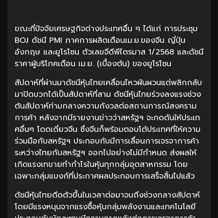
ขณะที่ปัจจัยเศรษฐกิจต่างประเทศอื่น ๆ ได้แก่ การประชุม
BOJ ดัชนี PMI ภาคการผลิตเดือนเม.ย.ของจีน ญี่ปุ่น
อังกฤษ และยูโรโซน ตัวเลขจีดีพีไตรมาส 1/2568 และดัชนี
ราคาผู้บริโภคเดือน เม.ย. (เบื้องต้น) ของยูโรโซน
สัปดาห์ที่ผ่านมาดัชนีหุ้นไทยเคลื่อนไหวผันผวนแต่พลิกกลับ
มาปิดบวกได้เป็นสัปดาห์ที่สาม ดัชนีหุ้นไทยร่วงลงแรงช่วง
ต้นสัปดาห์ท่ามกลางความกังวลต่อสถานการณ์สงคราม
การค้า หลังจากมีรายงานข่าวว่าสหรัฐฯ จะกดดันให้ประเท
ศอื่นๆ โดดเดี่ยวจีน ซึ่งจีนก็พร้อมตอบโต้ประเทศที่ให้ความ
ร่วมมือกับสหรัฐฯ ประกอบกับมีการเลื่อนการเจรจาการค้า
ระหว่างไทยกับสหรัฐฯ ออกไปอย่างไม่มีกำหนด ส่งผลให้
เกิดแรงเทขายทำกำไรในหุ้นทุกกลุ่มอุตสาหกรรม โดย
เฉพาะกลุ่มแบงก์ที่ประกาศผลประกอบการเสร็จสิ้นไปแล้ว
ดัชนีหุ้นไทยดีดตัวขึ้นในเวลาต่อมาจนถึงช่วงกลางสัปดาห์
โดยมีแรงหนุนจากแรงซื้อหุ้นกลุ่มพลังงานและเทคโนโลยี