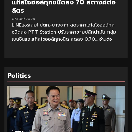
แก๊สโซฮอล์ทุกชนิดลง 70 สตางค์ต่อ
ลิตร
06/08/2026
LINEแชร์เลย! ปตท.-บางจาก ลดราคาแก๊สโซฮอล์ทุก
ชนิดลง PTT Station ปรับราคาขายปลีกน้ำมัน กลุ่ม
เบนซินและแก๊สโซฮอล์ทุกชนิด ลดลง 0.70...
อ่านต่อ
Politics
1 min read