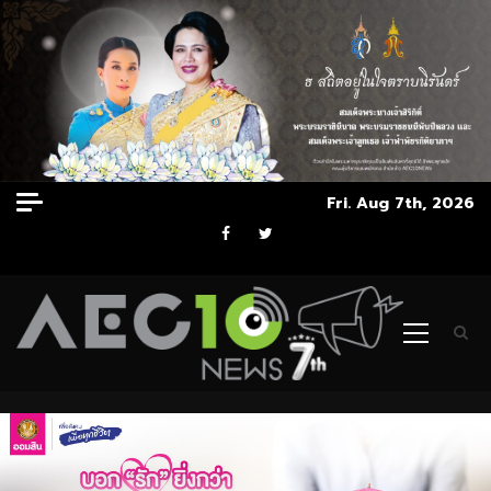
Skip
Fri. Aug 7th, 2026
to
Facebook
Twitter
content
Primary
Menu