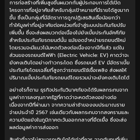
การก่อสร้างที่เพิ่มสูงขึ้นผนวกกับผู้ประกอบการได้เปิด
โครงการที่อยู่อาศัยสำหรับกลุ่มเป้าหมายที่มีรายได้สูงมาก
ขึ้น ซึ่งเป็นกลุ่มที่มีอัตราการถูกปฏิเสธสินเชื่อน้อยกว่า
ทำให้มูลค่าที่อยู่อาศัยต่อหน่วยที่เข้าสู่ระบบประกันภัยปรับ
เพิ่มขึ้น ซึ่งจะส่งผลบวกต่อเนื่องไปยังเบี้ยประกันอัคคีภัย
สำหรับประกันภัยรถยนต์นั้น แม้ยอดจำหน่ายรถยนต์ใหม่
โดยรวมจะมีแนวโน้มหดตัวลงต่อเนื่องจากปีที่แล้ว แต่ใน
ส่วนของรถยนต์ไฟฟ้า (Electric Vehicle: EV) คาดว่าจะ
ยังคงเติบโตอย่างก้าวกระโดด ซึ่งรถยนต์ EV มีอัตราเบี้ย
ประกันภัยโดยเฉลี่ยที่สูงกว่ารถยนต์ใช้เชื้อเพลิง ส่งผลให้
ปริมาณเบี้ยประกันภัยรถยนต์โดยรวมน่าจะยังคงเติบโตได้
อย่างไรก็ตาม ธุรกิจประกันวินาศภัยจะได้รับผลกระทบจาก
มูลค่าการลงทุนภาครัฐที่คาดว่าจะหดตัวลงอย่างต่อ
เนื่องจากปีที่ผ่านมา จากความล่าช้าของงบประมาณราย
จ่ายประจำปี 2567 เช่นเดียวกับผลกระทบจากสงครามและ
ความขัดแย้งในภูมิภาคตะวันออกกลางที่ยืดเยื้อ ซึ่งจะส่ง
ผลต่อมูลค่าการส่งออก
สินค้าที่อาจไม่สามารถเติบโตได้เท่าที่ควร จากต้นทุนที่เพิ่ม