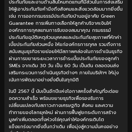
ประกันภัยและงานด้านสินไหมทดแทนที่มีส่วนในการส่งเสริม
ให้ผู้เอาประกันภัยคำนึงถึงสังคมและสิ่งแวดล้อมมากยิ่งขึ้น
เช่น การออกกรมธรรม์ประกันภัยบ้านอยู่อาศัย Green
Guarantee การเพิ่มทางเลือกให้ลูกค้าบริจาคเงินให้
องค์กรการกุศลแทนการรับของสมนาคุณ กรมธรรม์
ประกันภัยอุบัติเหตุส่วนบุคคลและประกันภัยสุขภาพที่หักค่า
เบี้ยประกันภัยส่วนหนึ่ง ให้แก่องค์กรการกุศล รวมถึงการ
สนับสนุนธุรกิจรายย่อยให้มีสภาพคล่องในการดำเนินธุรกิจ
ผ่านการขยายระยะเวลาการชำระเบี้ยประกันภัยของลูกค้า
SMEs จากเดิม 30 วัน เป็น 60 วัน เป็นต้น ตลอดจนส่ง
เสริมกระบวนการดำเนินธุรกิจต่างๆ ภายในบริษัทฯ ให้มุ่ง
เน้นการพัฒนาอย่างยั่งยืนในทุกมิติ
ในปี 2567 นี้ นับเป็นอีกปีเเห่งโอกาสครั้งสำคัญที่จะต่อย
อดความสำเร็จ พร้อมขยายธุรกิจเพื่อรองรับการ
เปลี่ยนแปลงกับสภาวะทางเศรษฐกิจ สังคม และความ
ท้าทายของโลกยุคใหม่ ผ่านการฟื้นฟูยกระดับการสร้าง
มูลค่าเพิ่มตลอดทั้งห่วงโซ่คุณค่าให้องค์กรเติบโต
แข็งแกร่งมากยิ่งขึ้นกว่าเดิม เพื่อมุ่งสู่ความมั่นคงอย่าง