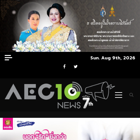
Skip
Sun. Aug 9th, 2026
to
Facebook
Twitter
content
Primary
Menu