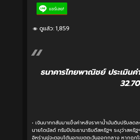
แชร์เลย!
ดูแล้ว:
1,859
ธนาคารไทยพาณิชย์ ประเมินค่า
32.70
• เงินบาทกลับมาแข็งค่าหลังราคาน้ำมันดิบปรับลดล
นายโดนัลด์ ทรัมป์ประธานาธิบดีสหรัฐฯ ระบุว่าสหรัฐ
อิหร่านขู่จะตอบโต้นอกเขตตะวันออกกลาง หากถูกโจ