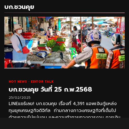
บก.ชวนคุย
1 min read
HOT NEWS
EDITOR TALK
บก.ชวนคุย วันที่ 25 ก.พ.2568
25/02/2025
LINEแชร์เลย! บก.ชวนคุย เรื่องที่ 4,391 แอพเงินกู้แหล่ง
ทุนยุคเศรษฐกิจดิจิทัล ท่ามกลางภาวะเศรษฐกิจที่เต็มไป
ด้วยความไม่แน่นอน และความท้าทายทางการงาน การเงิน
คนไทยมากกว่า...
อ่านต่อ