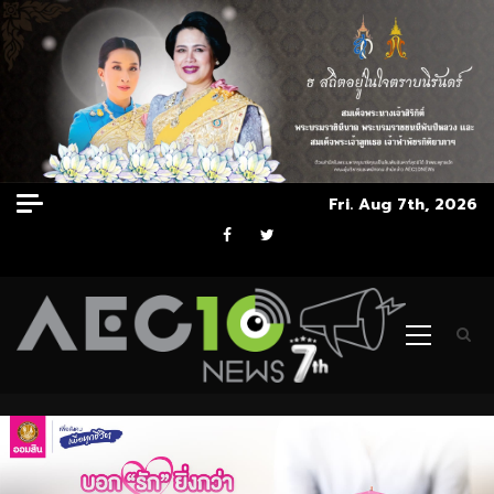
Skip
Fri. Aug 7th, 2026
to
Facebook
Twitter
content
Primary
Menu