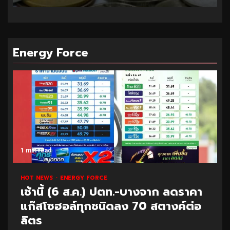
Energy Force
1 min read
HOT NEWS
ENERGY FORCE
เช้านี้ (6 ส.ค.) ปตท.-บางจาก ลดราคา
แก๊สโซฮอล์ทุกชนิดลง 70 สตางค์ต่อ
ลิตร