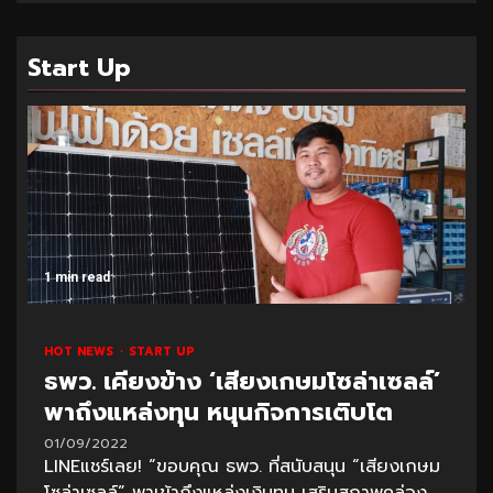
Start Up
1 min read
HOT NEWS
START UP
ธพว. เคียงข้าง ‘เสียงเกษมโซล่าเซลล์’
พาถึงแหล่งทุน หนุนกิจการเติบโต
01/09/2022
LINEแชร์เลย! “ขอบคุณ ธพว. ที่สนับสนุน “เสียงเกษม