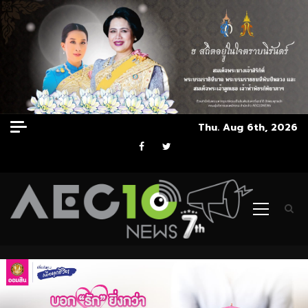
Skip
Thu. Aug 6th, 2026
to
Facebook
Twitter
content
Primary
Menu