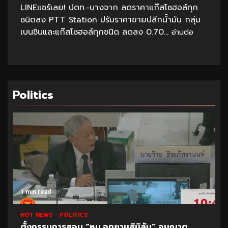
LINEแชร์เลย! ปตท.-บางจาก ลดราคาแก๊สโซฮอล์ทุก
ชนิดลง PTT Station ปรับราคาขายปลีกน้ำมัน กลุ่ม
เบนซินและแก๊สโซฮอล์ทุกชนิด ลดลง 0.70...
อ่านต่อ
Politics
1 min read
HOT NEWS
POLITICS
ตั้งกรรมการสอบ “หน.อุทยานสิมิลัน” อนุญาต