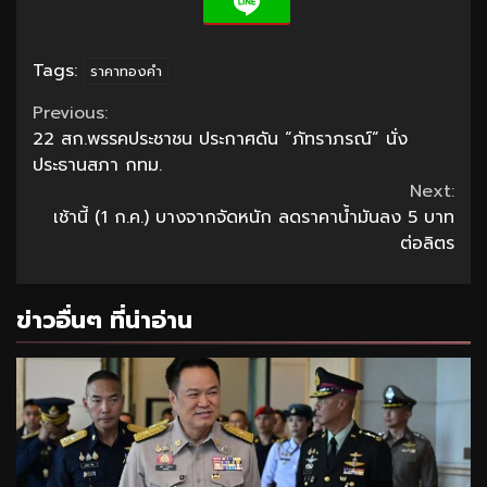
Tags:
ราคาทองคำ
Continue
Previous:
22 สก.พรรคประชาชน ประกาศดัน “ภัทราภรณ์” นั่ง
Reading
ประธานสภา กทม.
Next:
เช้านี้ (1 ก.ค.) บางจากจัดหนัก ลดราคาน้ำมันลง 5 บาท
ต่อลิตร
ข่าวอื่นๆ ที่น่าอ่าน