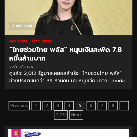
1 min read
NATIONAL
HOT NEWS
“ไทยช่วยไทย พลัส” หนุนเงินสะพัด 7.8
หมื่นล้านบาท
22/07/2026
ดูแล้ว: 2,012 รัฐบาลเผยผลสำเร็จ “ไทยช่วยไทย พลัส”
ช่วยประชาชนกว่า 39 ล้านคน เงินหมุนเวียนกว่า...
อ่านต่อ
Posts
Previous
1
2
3
4
5
6
7
8
…
pagination
2,211
Next