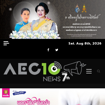
Skip
Sat. Aug 8th, 2026
to
Facebook
Twitter
content
Primary
Menu