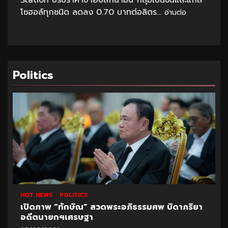
โซฮอล์ทุกชนิด ลดลง 0.70 บาทต่อลิตร...
อ่านต่อ
Politics
HOT NEWS
POLITICS
เปิดภาพ “ทักษิณ” สวดพระอภิธรรมศพ บิดาภริยา
อดีตนายกฯเศรษฐา