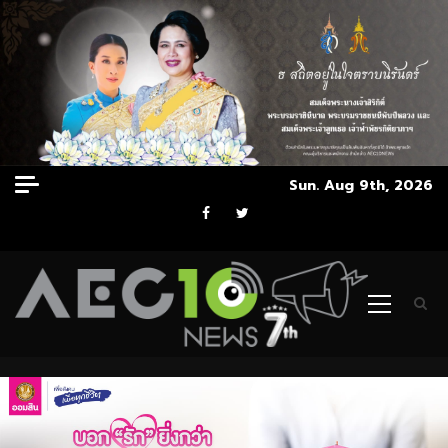
Skip
Sun. Aug 9th, 2026
to
Facebook
Twitter
content
Primary
Menu