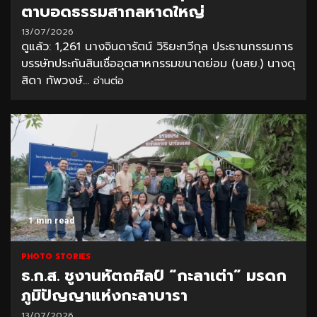
ตาบอดธรรมสากลหาดใหญ่
13/07/2026
ดูแล้ว: 1,261 นางจินดารัตน์ วิริยะทวีกุล ประธานกรรมการ
บรรษัทประกันสินเชื่ออุตสาหกรรมขนาดย่อม (บสย.) นางดุ
สิดา ทัพวงษ์...
อ่านต่อ
1 min read
PHOTO STORIES
ธ.ก.ส. ชูงานหัตถศิลป์ “กะลาเต่า” มรดก
ภูมิปัญญาแห่งกะลาบารา
13/07/2026