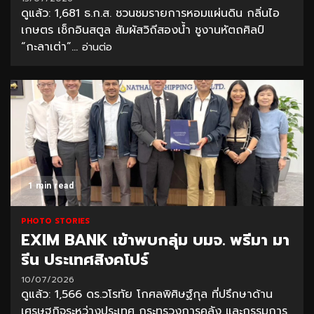
ดูแล้ว: 1,681 ธ.ก.ส. ชวนชมรายการหอมแผ่นดิน กลิ่นไอ
เกษตร เช็กอินสตูล สัมผัสวิถีสองนํ้า ชูงานหัตถศิลป์
“กะลาเต่า”...
อ่านต่อ
1 min read
PHOTO STORIES
EXIM BANK เข้าพบกลุ่ม บมจ. พรีมา มา
รีน ประเทศสิงคโปร์
10/07/2026
ดูแล้ว: 1,566 ดร.วโรทัย โกศลพิศิษฐ์กุล ที่ปรึกษาด้าน
เศรษฐกิจระหว่างประเทศ กระทรวงการคลัง และกรรมการ