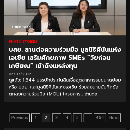
1 min read
PHOTO STORIES
บสย. สานต่อความร่วมมือ มูลนิธิคีนันแห่ง
เอเซีย เสริมศักยภาพ SMEs “วัยก่อน
เกษียณ” เข้าถึงแหล่งทุน
06/07/2026
ดูแล้ว: 1,344 บรรษัทประกันสินเชื่ออุตสาหกรรมขนาดย่อม
หรือ บสย. และมูลนิธิคีนันแห่งเอเซีย ร่วมลงนามบันทึกข้อ
ตกลงความร่วมมือ (MOU) โครงการ...
อ่านต่อ
Posts
Previous
1
2
3
4
5
…
464
Next