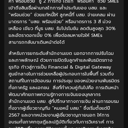
ค้ำ พร้อมช่วย” ชู 2 ภารกิจ ได้แก่ “พร้อมค้ำ” ช่วย SMEs
เข้าถึงสินเชื่อผ่านกลไกการค้ำประกันของ บสย. และ
“พร้อมช่วย” ช่วยแก้หนี้ให้ ลูกหนี้ที่ บสย. จ่ายเคลม ผ่าน
มาตรการ “บสย. พร้อมช่วย” หรือมาตรการ 3 สี ม่วง
เหลือง เขียว ที่บูธ บสย. รับโปรโมชัน ลดต้นสูงสุด 30%
และอัตราดอกเบี้ย 0% เพื่อต่อลมหายใจให้ SMEs
สามารถกลับมาเดินหน้าต่อได้
สำหรับการยกระดับสำนักงานเขต นอกจากการปรับโฉม
และภาพลักษณ์ ด้วยการเปิดรับลูกค้าและพันธมิตรทาง
ธุรกิจ ก้าวสู่การเป็น Financial & Digital Gateway
ศูนย์กลางในการช่วยเหลือผู้ประกอบการในพื้นที่ รวมถึง
สถานที่ในการจัดอบรม การประชุม ของหน่วยงานพันธมิตร
ทั้งภาครัฐ และเอกชน สิ่งที่ทำควบคู่กันไปคือ การเดินหน้า
พัฒนาศักยภาพความรู้ทางการเงินของบุคลากร
สำนักงานเขต บสย. สู่ที่ปรึกษาทางการเงิน ผ่านการอบรม
ทั้งจากผู้เชี่ยวชาญทีม “หมอหนี้ บสย.” ซึ่งเริ่มตั้งแต่ปี
2567 และจากหน่วยงานผู้เชี่ยวชาญภายนอก ให้การ
อบรมทั้งภาคทฤษฎีและปฏิบัติเกี่ยวกับการวิเคราะห์ การ