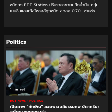
ชนิดลง PTT Station ปรับราคาขายปลีกน้ำมัน กลุ่ม
เบนซินและแก๊สโซฮอล์ทุกชนิด ลดลง 0.70...
อ่านต่อ
Politics
1 min read
HOT NEWS
POLITICS
เปิดภาพ “ทักษิณ” สวดพระอภิธรรมศพ บิดาภริยา
อดีตนายกฯเศรษฐา