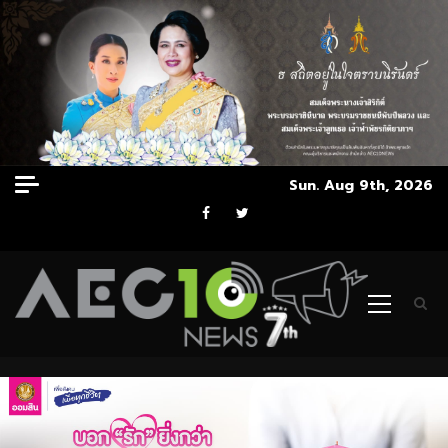
Skip
Sun. Aug 9th, 2026
to
Facebook
Twitter
content
Primary
Menu