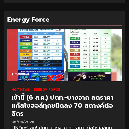
Energy Force
1 min read
HOT NEWS
ENERGY FORCE
เช้านี้ (6 ส.ค.) ปตท.-บางจาก ลดราคา
แก๊สโซฮอล์ทุกชนิดลง 70 สตางค์ต่อ
ลิตร
06/08/2026
LINEแชร์เลย! ปตท.-บางจาก ลดราคาแก๊สโซฮอล์ทุก