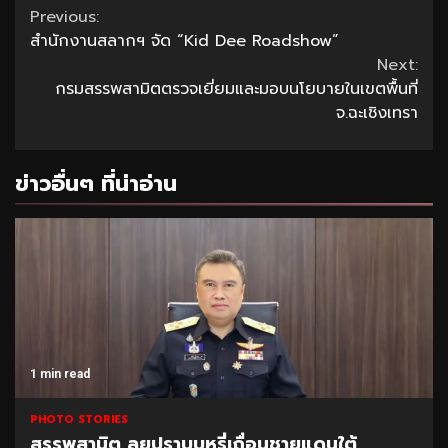
Continue
Previous:
สำนักงานสลากฯ จัด “Kid Dee Roadshow”
Reading
Next:
กรมสรรพสามิตตรวจเยี่ยมและมอบนโยบายในเขตพื้นที่
จ.ฉะเชิงเทรา
ข่าวอื่นๆ ที่น่าอ่าน
1 min read
PHOTO STORIES
สรรพสามิต ลุยปราบบุหรี่เถื่อนชายแดนใต้