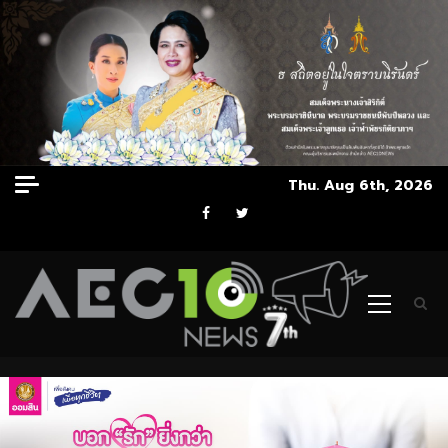
Skip
Thu. Aug 6th, 2026
to
Facebook
Twitter
content
Primary
Menu