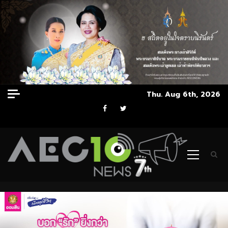
Skip
Thu. Aug 6th, 2026
to
Facebook
Twitter
content
Primary
Menu