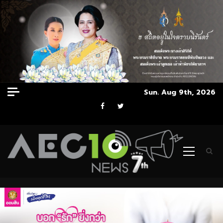
Skip
Sun. Aug 9th, 2026
to
Facebook
Twitter
content
Primary
Menu