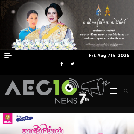
Skip
Fri. Aug 7th, 2026
to
Facebook
Twitter
content
Primary
Menu