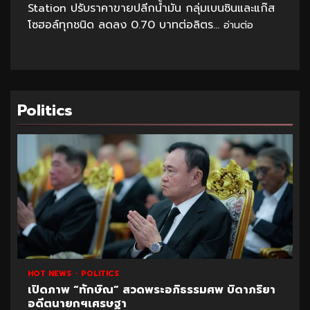
Station ปรับราคาขายปลีกน้ำมัน กลุ่มเบนซินและแก๊ส
โซฮอล์ทุกชนิด ลดลง 0.70 บาทต่อลิตร...
อ่านต่อ
Politics
1 m
HOT NEWS
POLITICS
HOT
เปิดภาพ “ทักษิณ” สวดพระอภิธรรมศพ บิดาภริยา
ปูด
อดีตนายกฯเศรษฐา
มหา