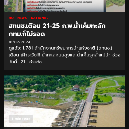
HOT NEWS
NATIONAL
สทนช.เตือน 21-25 ก.พ.น้ำเค็มทะลัก
กทม.ก็ไม่รอด
18/02/2024
ดูแล้ว: 1,781 สำนักงานทรัพยากรน้ำแห่งชาติ (สทนช.)
เตือน เฝ้าระวัง!!! น้ำทะเลหนุนสูงและน้ำเค็มรุกล้ำแม่น้ำ ช่วง
วันที่ 21...
อ่านต่อ
1 min read