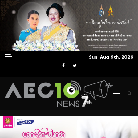
Skip
Sun. Aug 9th, 2026
to
Facebook
Twitter
content
Primary
Menu