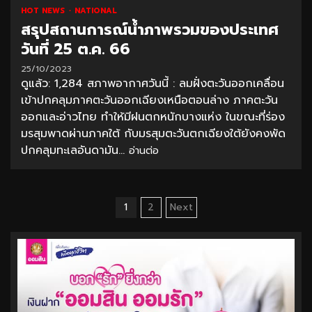
HOT NEWS
NATIONAL
สรุปสถานการณ์น้ำภาพรวมของประเทศ
วันที่ 25 ต.ค. 66
25/10/2023
ดูแล้ว: 1,284 สภาพอากาศวันนี้ : ลมฝั่งตะวันออกเคลื่อน
เข้าปกคลุมภาคตะวันออกเฉียงเหนือตอนล่าง ภาคตะวัน
ออกและอ่าวไทย ทำให้มีฝนตกหนักบางแห่ง ในขณะที่ร่อง
มรสุมพาดผ่านภาคใต้ กับมรสุมตะวันตกเฉียงใต้ยังคงพัด
ปกคลุมทะเลอันดามัน...
อ่านต่อ
Posts
1
2
Next
pagination