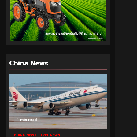
China News
1 min read
CHINA NEWS
HOT NEWS