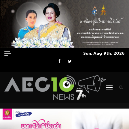
Skip
Sun. Aug 9th, 2026
to
Facebook
Twitter
content
Primary
Menu