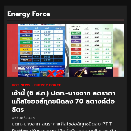
Energy Force
1 min read
HOT NEWS
ENERGY FORCE
เช้านี้ (6 ส.ค.) ปตท.-บางจาก ลดราคา
แก๊สโซฮอล์ทุกชนิดลง 70 สตางค์ต่อ
ลิตร
06/08/2026
ปตท.-บางจาก ลดราคาแก๊สโซฮอล์ทุกชนิดลง PTT
Station ปรับราคาขายปลีกน้ำมัน กลุ่มเบนซินและแก๊ส