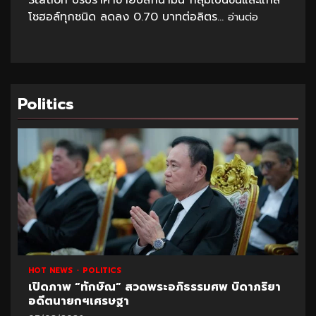
โซฮอล์ทุกชนิด ลดลง 0.70 บาทต่อลิตร...
อ่านต่อ
Politics
HOT NEWS
POLITICS
เปิดภาพ “ทักษิณ” สวดพระอภิธรรมศพ บิดาภริยา
อดีตนายกฯเศรษฐา