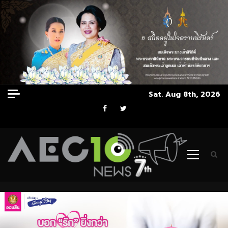
Skip
Sat. Aug 8th, 2026
to
Facebook
Twitter
content
Primary
Menu