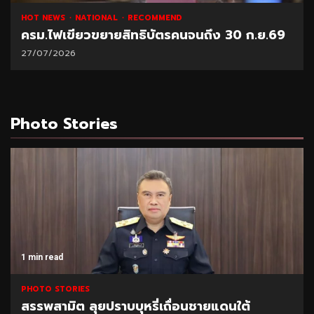
TIONAL
RECOMMEND
NATIONAL
HOT 
วขยายสิทธิบัตรคนจนถึง 30 ก.ย.69
“พาณิชย์” โช
21/07/2026
Photo Stories
1 min read
PHOTO STORIES
สรรพสามิต ลุยปราบบุหรี่เถื่อนชายแดนใต้