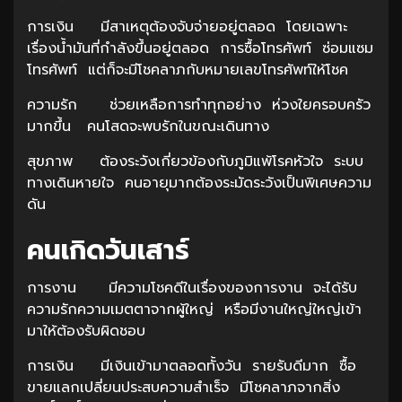
การเงิน มีสาเหตุต้องจับจ่ายอยู่ตลอด โดยเฉพาะ
เรื่องน้ำมันที่กำลังขึ้นอยู่ตลอด การซื้อโทรศัพท์ ซ่อมแซม
โทรศัพท์ แต่ก็จะมีโชคลาภกับหมายเลขโทรศัพท์ให้โชค
ความรัก ช่วยเหลือการทำทุกอย่าง ห่วงใยครอบครัว
มากขึ้น คนโสดจะพบรักในขณะเดินทาง
สุขภาพ ต้องระวังเกี่ยวข้องกับภูมิแพ้โรคหัวใจ ระบบ
ทางเดินหายใจ คนอายุมากต้องระมัดระวังเป็นพิเศษความ
ดัน
คนเกิดวันเสาร์
การงาน มีความโชคดีในเรื่องของการงาน จะได้รับ
ความรักความเมตตาจากผู้ใหญ่ หรือมีงานใหญ่ใหญ่เข้า
มาให้ต้องรับผิดชอบ
การเงิน มีเงินเข้ามาตลอดทั้งวัน รายรับดีมาก ซื้อ
ขายแลกเปลี่ยนประสบความสำเร็จ มีโชคลาภจากสิ่ง