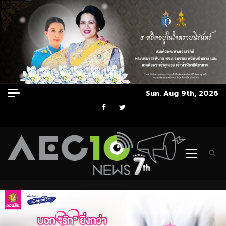
Skip
Sun. Aug 9th, 2026
to
Facebook
Twitter
content
Primary
Menu