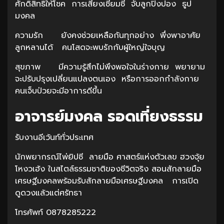
ศักดิ์สิทธิ์ให้โชค การเสี่ยงเซียมซี จับลูกปิงปอง ธูป
มงคล
ความรัก ยังคงช่วยเหลือกันทุกอย่าง พึ่งพาอาศัย
ลูกหลานได้ คนโสดจะพบรักกับผู้ใหญ่ใจบุญ
สุขภาพ มีความรู้สึกไม่พึงพอใจในร่างกาย พยายาม
จะปรับปรุงเปลี่ยนแปลงตนเอง หรือการออกกำลังกาย
คนเจ็บป่วยจะมีอาการดีขึ้น
อาจารย์มงคล รอดเที่ยงธรรม
รับงานอีเว้นท์ทั่วประเทศ
นักพยากรณ์ไพ่ยิปซี ลายมือ ศาสตร์แห่งตัวเลข ฮวงจุ้ย
โหงวเฮ้ง ในสไตล์ธรรมชาติของชีวิตจริง สอนสักลายมือ
เศรษฐีมงคลพร้อมรับสักลายมือเศรษฐีมงคล การเปิด
ดูดวงแล้วแต่ศรัทธา
โทรศัพท์ 0878285222