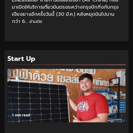
LINEแชร์เลย! สายการบินแอร์ไชน่า (Air China) กลับ
มาเปิดให้บริการเที่ยวบินตรงระหว่างกรุงปักกิ่งกับกรุง
เปียงยางอีกครั้งวันนี้ (30 มี.ค.) หลังหยุดบินไปนาน
กว่า 6...
อ่านต่อ
Start Up
1 min read