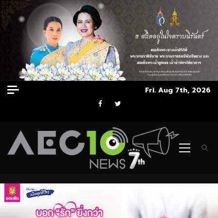
Skip
Fri. Aug 7th, 2026
to
Facebook
Twitter
content
Primary
Menu