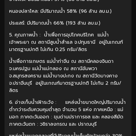
หนองปลาไหล: มีปริมาณน้ำ 58% (96 ล้าน ลบ.ม.)
ประแสร์: มีปริมาณน้ำ 66% (193 ล้าน ลบ.ม.)
5. คุณภาพน้ำ : น้ำเพื่อการอุปโภคบริโภค แม่น้ำ
เจ้าพระยา ณ สถานีสูบน้ำสำแล จ.ปทุมธานี อยู่ในเกณฑ์
มาตรฐานปกติ ไม่เกิน 0.25 กรัม/ลิตร
น้ำเพื่อการเกษตร แม่น้ำท่าจีน ณ สถานีคลองจินดา
จ.นครปฐม แม่น้ำแม่กลอง ณ สถานีอัมพวา
จ.สมุทรสงคราม แม่น้ำบางปะกง ณ สถานีวัดบางคาง
จ.ปราจีนบุรี อยู่ในเกณฑ์มาตรฐานปกติ ไม่เกิน 2 กรัม/
ลิตร
6. อ่างเก็บน้ำเฝ้าระวัง : แหล่งน้ำขนาดใหญ่ปริมาณน้ำ
ต่ำกว่าระดับควบคุมต่ำสุด จำนวน 5 แห่ง ภาคเหนือ : แม่
มอก ภาคตะวันออก : ขุนด่านปราการชล และ คลองสียัด
ภาคตะวันตก : วชิราลงกรณ และ ปราณบุรี
แหล่งน้ำขนาดกลางที่มีปริมาณน้ำเก็บกักน้อยกว่า 30%