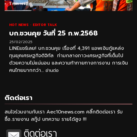
1 min read
HOT NEWS
EDITOR TALK
บก.ชวนคุย วันที่ 25 ก.พ.2568
25/02/2025
LINEแชร์เลย! บก.ชวนคุย เรื่องที่ 4,391 แอพเงินกู้แหล่ง
ทุนยุคเศรษฐกิจดิจิทัล ท่ามกลางภาวะเศรษฐกิจที่เต็มไป
ด้วยความไม่แน่นอน และความท้าทายทางการงาน การเงิน
คนไทยมากกว่า...
อ่านต่อ
ติดต่อเรา
สนใจร่วมงานกับเรา Aec10news.com คลิ๊กติดต่อเรา รับ
ซื้อ..รายงาน สกู๊ป บทความ รายได้สูง !!!