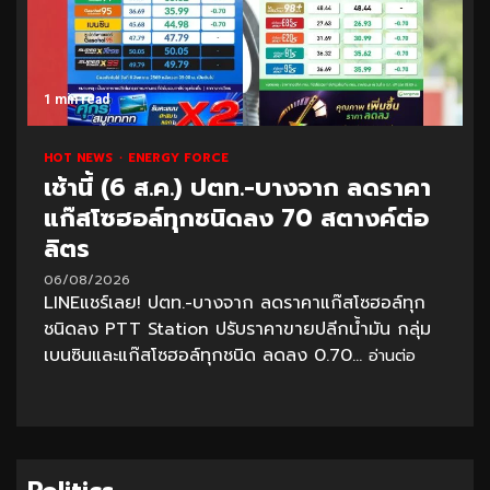
1 min read
HOT NEWS
ENERGY FORCE
เช้านี้ (6 ส.ค.) ปตท.-บางจาก ลดราคา
แก๊สโซฮอล์ทุกชนิดลง 70 สตางค์ต่อ
ลิตร
06/08/2026
LINEแชร์เลย! ปตท.-บางจาก ลดราคาแก๊สโซฮอล์ทุก
ชนิดลง PTT Station ปรับราคาขายปลีกน้ำมัน กลุ่ม
เบนซินและแก๊สโซฮอล์ทุกชนิด ลดลง 0.70...
อ่านต่อ