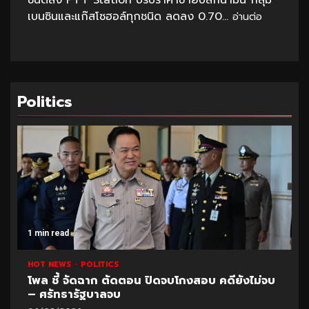
ชนิดลง PTT Station ปรับราคาขายปลีกน้ำมัน กลุ่ม
เบนซินและแก๊สโซฮอล์ทุกชนิด ลดลง 0.70...
อ่านต่อ
Politics
1 min read
HOT NEWS
POLITICS
โพล ชี้ จัดฉาก ตัดตอน ปิดจบโกงสอบ คดียังไม่จบ
– ศรัทธารัฐบาลจบ