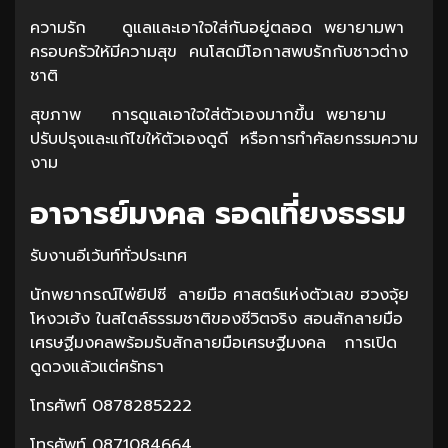
ความรัก ดูแลและเอาใจใส่กันอยู่ตลอด พยายามพา
ครอบครัวให้มีความสุข คนโสดมีโอกาสพบรักกับชาวต่าง
ชาติ
สุขภาพ การดูแลเอาใจใส่ตัวเองมากขึ้น พยายาม
ปรับปรุงและแก้ไขให้ตัวเองดูดี หรือการทำศัลยกรรมความ
งาม
อาจารย์มงคล รอดเที่ยงธรรม
รับงานอีเว้นท์ทั่วประเทศ
นักพยากรณ์ไพ่ยิปซี ลายมือ ศาสตร์แห่งตัวเลข ฮวงจุ้ย
โหงวเฮ้ง ในสไตล์ธรรมชาติของชีวิตจริง สอนสักลายมือ
เศรษฐีมงคลพร้อมรับสักลายมือเศรษฐีมงคล การเปิด
ดูดวงแล้วแต่ศรัทธา
โทรศัพท์ 0878285222
โทรศัพท์ 0871084664