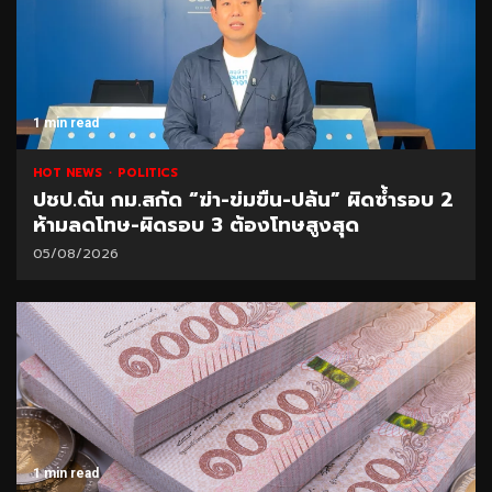
1 min read
HOT NEWS
POLITICS
ปชป.ดัน กม.สกัด “ฆ่า-ข่มขืน-ปล้น” ผิดซ้ำรอบ 2
ห้ามลดโทษ-ผิดรอบ 3 ต้องโทษสูงสุด
05/08/2026
1 min read