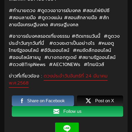
#ทำนายดวง #ดูดวงอาจารย์มงคล #สอนไพ่ยิปซี
#สอนลายมือ #ดูดวงแม่น #สอนสักลายมือ #สัก
ลายมือเศรษฐีมงคล #เศรษฐีมงคล
#อาจารย์มงคลรอดเที่ยงธรรม #ติดเทรนวันนี้ #ดูดวง
ประจำวันทุกวันที่นี่ #ดวงชะตาเป็นอย่างไร #หมอดู
ไทยรัฐออนไลน์ #อีจันออนไลน์ #คมชัดลึกออนไลน์
#ออนไลน์สายมู #บางกอกทูเดย์ #สยามรัฐออนไลน์
#ดวงBTripNews #AEC10NEWs #ไทยนิวส์
ข่าวที่เกี่ยวข้อง :
ดวงประจำวันจันทร์ที่ 24 มีนาคม
พ.ศ.2568
Share on Facebook
Post on X
Follow us