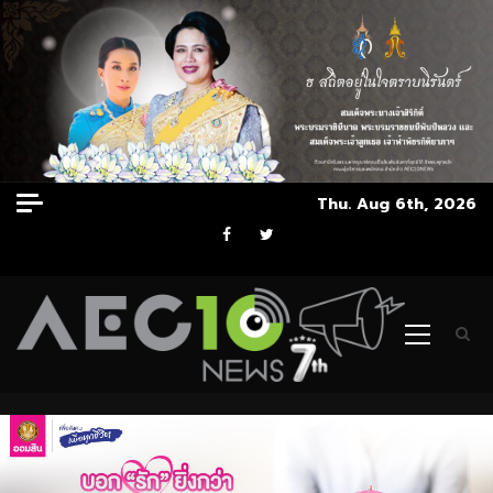
Skip
Thu. Aug 6th, 2026
to
Facebook
Twitter
content
Primary
Menu