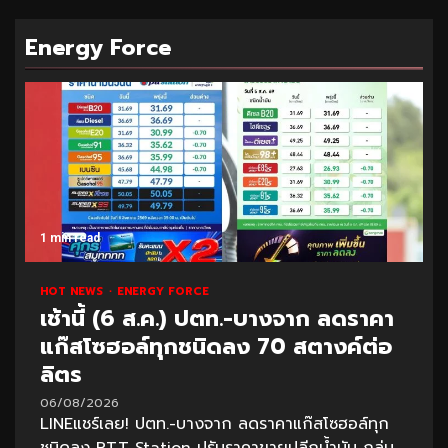
Energy Force
1 min read
HOT NEWS
ENERGY FORCE
เช้านี้ (6 ส.ค.) ปตท.-บางจาก ลดราคา
แก๊สโซฮอล์ทุกชนิดลง 70 สตางค์ต่อ
ลิตร
06/08/2026
LINEแชร์เลย! ปตท.-บางจาก ลดราคาแก๊สโซฮอล์ทุก