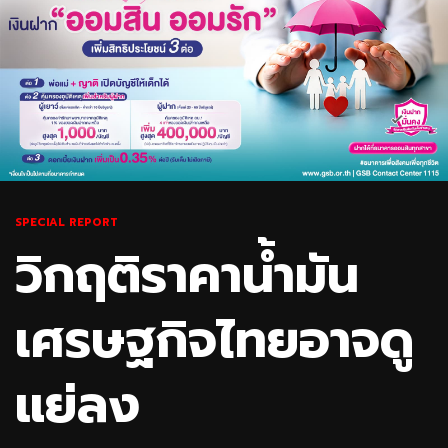
SPECIAL REPORT
วิกฤติราคาน้ำมัน
เศรษฐกิจไทยอาจดู
แย่ลง