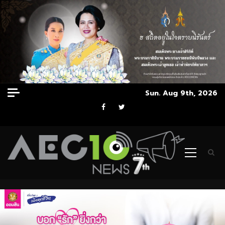
Skip
Sun. Aug 9th, 2026
to
Facebook
Twitter
content
Primary
Menu