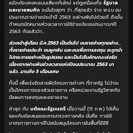
แม้จะต้องลงคะแนนเสียงกันใหม่ แต่ดูเหมือนทั้ง
รัฐบาล
และนายสมคิด
จะมั่นใจสุดๆ ว่า…ที่สุดแล้ว ร่าง พ.ร.บ.งบ
ประมาณรายจ่ายประจำปี 2563 จะผ่านพ้นไปด้วยดี ดึงขั้น
กำหนดนัดหมายห้วงเวลาการใช้จ่ายเงินงบประมาณฯปี
2563 กันแล้วว่า…
ล่วงเข้าสู่เดือน มี.ค.2563 เป็นต้นไป งบรายจ่ายทุกอย่าง…
ทั้งรายจ่ายประจำ งบผูกพัน และงบเพื่อการลงทุน จะถูกนำ
ไปกระจายอย่างเป็นรูปธรรม และเป็นไปในลักษณะเร่งรัด
เนื่องจากผ่านพ้นช่วงเวลาแห่งปีงบประมาณ 2563 มา
แล้ว…นานถึง 5 เดือนเศษ
ทั้งนี้ เพื่อเร่งรัดสารพัดโครงการต่างๆ ที่ภาครัฐ ไม่ว่าจะ
เป็นโครงการของส่วนราชการ หรือหน่วยงานรัฐวิสาหกิจ
มีแผนการลงทุนและขยายงาน
ล่าสุด กับ
มติคณะรัฐมนตรี
เมื่อวานนี้ (11 ก.พ.) ได้เห็น
ชอบกับข้อเสนอของกระทรวงการคลัง นั่นคือ การใช้
มาตรการทางภาษีไปสนับสนุนโครงการในพื้นที่อีอีซี