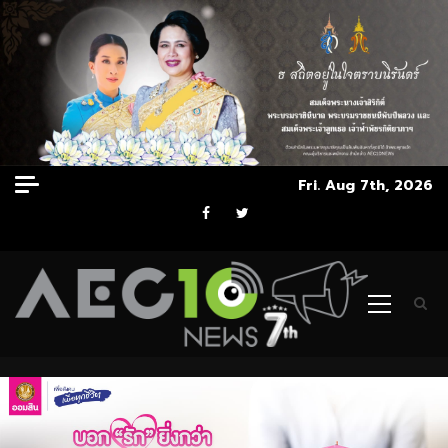
Skip
Fri. Aug 7th, 2026
to
Facebook
Twitter
content
Primary
Menu