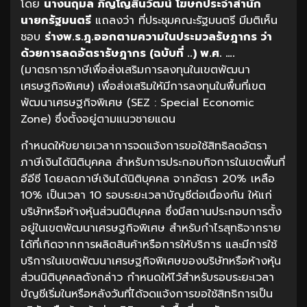
โดย
นางนฤมล ภิญโญสินวัฒน์ โฆษกประจำสำนัก
นายกรัฐมนตรี
แถลงว่า ที่ประชุมคณะรัฐมนตรี มีมติเห็น
ชอบ
ร่างพ.ร.ฎ.ออกตามความในประมวลรัษฎากร ว่า
ด้วยการลดอัตรารัษฎากร (ฉบับที่ ..) พ.ศ. ….
(มาตรการภาษีเพื่อส่งเสริมการลงทุนในเขตพัฒนา
เศรษฐกิจพิเศษ) เพื่อส่งเสริมให้มีการลงทุนในพื้นที่เขต
พัฒนาเศรษฐกิจพิเศษ (SEZ : Special Economic
Zone) ซึ่งตั้งอยู่ตามแนวชายแดน
กำหนดให้ขยายเวลาการจดแจ้งการขอใช้สิทธิลดอัตรา
ภาษีเงินได้นิติบุคคล สำหรับการประกอบกิจการในเขตพื้นที่
อีอีซี โดยลดภาษีเงินได้นิติบุคคล จากอัตรา 20% เหลือ
10% เป็นเวลา 10 รอบระยะเวลาบัญชีต่อเนื่องกัน ให้แก่
บริษัทหรือห้างหุ้นส่วนนิติบุคคล ซึ่งมีสถานประกอบการตั้ง
อยู่ในเขตพัฒนาเศรษฐกิจพิเศษ สำหรับกำไรสุทธิจากราย
ได้ที่เกิดจากการผลิตสินค้าหรือการให้บริการ และมีการใช้
บริการในเขตพัฒนาเศรษฐกิจพิเศษของบริษัทหรือห้างหุ้น
ส่วนนิติบุคคลดังกล่าว กำหนดให้ไว้สำหรับรอบระยะเวลา
บัญชีเริ่มในหรือหลังวันที่ได้จดแจ้งการขอใช้สิทธิการเป็น