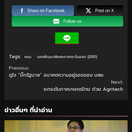
Share on Facebook
Post on X
Follow us
Tags:
ครม.
เขตพัฒนาพิเศษภาคตะวันออก (อีอีซี)
Continue
Previous:
ดูใจ “บิ๊กรัฐบาล” อนาคตความอยู่รอดของ บสย.
Reading
Next:
ยกระดับภาคเกษตรไทย ด้วย Agritech
ข่าวอื่นๆ ที่น่าอ่าน