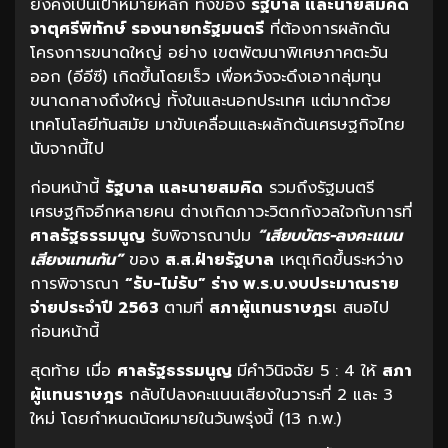
ยังคงเป็นเป้าหมายหลัก ทั้งของ
รัฐบาล และนายสมคิด
จาตุศรีพิทักษ์ รองนายกรัฐมนตรี
ที่ต้องการผลักดัน
โครงการขนาดใหญ่ อย่าง เขตพัฒนาพิเศษภาคตะวัน
ออก (อีอีซี) เกิดขึ้นโดยเร็ว เพื่อหวังจะดึงเอากลุ่มทุน
ขนาดกลางถึงใหญ่ ทั้งในและนอกประเทศ แต่มากด้วย
เทคโนโลยีทันสมัย มาขับเคลื่อนและผลักดันเศรษฐกิจไทย
นับจากนี้ไป
ก่อนหน้านี้
รัฐบาล และนายสมคิด
รวมถึงรัฐมนตรี
เศรษฐกิจอีกหลายคน ต่างเกิดภาวะวิตกกังวลใจกับการที่
ศาลรัฐธรรมนูญ
รับพิจารณาปม
“เสียบบัตร-ลงคะแนน
เสียงแทนกัน”
ของ
ส.ส.ฝ่ายรัฐบาล
เหตุเกิดขึ้นระหว่าง
การพิจารณา
“รับ-ไม่รับ” ร่าง พ.ร.บ.งบประมาณราย
จ่ายประจำปี 2563
ตามที่
สภาผู้แทนราษฎร
เ สนอไป
ก่อนหน้านี้
สุดท้าย เมื่อ
ศาลรัฐธรรมนูญ
มีคำวินิจฉัย 5 : 4 ให้
สภา
ผู้แทนราษฎร
กลับไปลงคะแนนเสียงในวาระที่ 2 และ 3
ใหม่ โดยกำหนดนัดหมายในวันพรุ่งนี้ (13 ก.พ.)