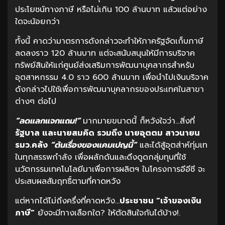
ประโยชน์ทางภาษี หรือไม่เกิน 100 ล้านบาท แล้วแต่อย่าง
ใดจะน้อยกว่า
ทั้งนี้ คาดว่ามาตรการดังกล่าวจะทำให้ภาครัฐจัดเก็บภาษี
ลดลงราว 120 ล้านบาท แต่จะสนับสนุนให้มีการบริจาค
ทรัพย์สินให้แก่ศูนย์ส่งเสริมการพัฒนาบุคลากรสำหรับ
อุตสาหกรรม 4.0 ราว 600 ล้านบาท เพื่อนำไปเงินบริจาค
ดังกล่าวไปใช้เพื่อการพัฒนาบุคลากรของประเทศในสาขา
ต่างๆ ต่อไป
“ลดแลกแจกแถม!”
มากมายขนาดนี้ ก็หวังใจว่า…สิ่งที่
รัฐบาล และนายสมคิด รวมถึง นายอุตตม สาวนายน
รมว.คลัง
“ต้นเรื่องของแคมเปญนี้”
และได้สู้อุตส่าห์ทุ่มเท
ในทุกสรรพกำลัง เพื่อผลักดันและดึงดูดกลุ่มทุนที่ใช้
นวัตกรรมเทคโนโลยีมาเพื่อการผลิตฯ ในโครงการอีอีซี จะ
ประสบผลสัมฤทธิ์ตามที่คาดหวัง
แต่หากได้ไม่ถึงครึ่งที่คาดหวัง…
ประชาชน “เจ้าของเงิน
ภาษี”
ยังจะมีทางเลือกใด? ให้ตัดสินใจกันได้บ้าง!.