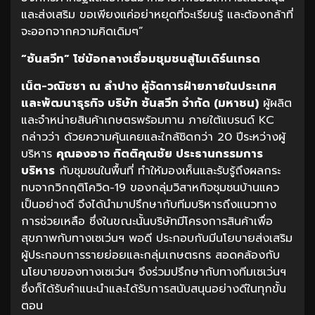
และส่งเสริม ขอเพียงแค่อย่าหยุดที่จะเรียนรู้ และต้องกล้าที่
จะออกจากความคิดเดิมๆ”
“ซันสวีท” โซ่ข้อกลางเชื่อมชุมชนสู่โมเดิร์นเทรด
เน็ต-วณิชชา ณ ลำปาง ผู้จัดการฝ่ายภายในประเทศ
และพัฒนาธุรกิจ บริษัท ซันสวีท จำกัด (มหาชน)
ผู้ผลิต
และจำหน่ายสินค้าเกษตรพร้อมทาน ภายใต้แบรนด์ KC
กล่าวว่า ด้วยความคุ้นเคยและใกล้ชิดกว่า 20 ปีระหว่างผู้
บริหาร
คุณองอาจ กิตติคุณชัย ประธานกรรมการ
บริหาร
กับชุมชนในพื้นที่ ทำให้มองเห็นและรับรู้ถึงผลกระ
ทบจากวิกฤติโควิด-19 ของกลุ่มวิสาหกิจชุมชนบ้านแคว
เป็นอย่างดี จึงได้นำมาปรึกษากับทีมบริหารถึงแนวทาง
การช่วยเหลือ ซึ่งในขณะนั้นบริษัทมีโครงการสินค้าเพื่อ
สุขภาพกับทางเซเว่นฯ พอดี ประกอบกับมีนโยบายส่งเสริม
ผู้ประกอบการรายย่อยและกลุ่มเกษตรกร สอดคล้องกับ
นโยบายของทางเซเว่นฯ จึงร่วมปรึกษากับทางทีมเซเว่นฯ
ซึ่งก็ได้รับคำแนะนำและได้รับการสนับสนุนอย่างดีในทุกขั้น
ตอน