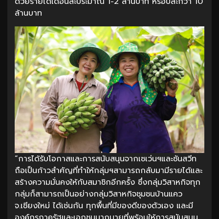
ด้วยรายได้เดือนละประมาณ 1-2 ล้านบาท หรือปีละกว่า 10
ล้านบาท
“การได้รับโอกาสและการสนับสนุนจากเซเว่นฯและซันสวีท
ถือเป็นก้าวสำคัญที่ทำให้กลุ่มฯสามารถกลับมามีรายได้และ
สร้างความมั่นคงให้กับสมาชิกอีกครั้ง ซึ่งกลุ่มวิสาหกิจทุก
กลุ่มก็สามารถเป็นอย่างกลุ่มวิสาหกิจชุมชนบ้านแคว
จ.เชียงใหม่ ได้เช่นกัน ทุกพื้นที่มีของดีของตัวเอง และมี
องค์กรภาครัฐและเอกชนมากมายที่พร้อมให้การสนับสนุน