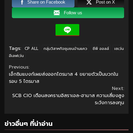
Share on Facebook
Post on X
Follow us
Tags:
CP ALL
กลุ่มวิสาหกิจชุมชนบ้านแคว
ซีพี ออลล์
เซเว่น
อีเลฟเว่น
Continue
Previous:
เอ็กซิมแบงก์เผยส่งออกไตรมาส 4 ขยายตัวเป็นบวกใน
Reading
รอบ 5 ไตรมาส
Next:
SCB CIO เตือนสงครามอิสราเอล-ฮามาส ความเสี่ยงสูง
ระวังการลงทุน
ข่าวอื่นๆ ที่น่าอ่าน