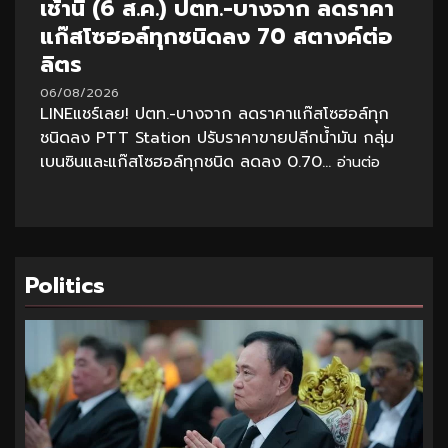
เช้านี้ (6 ส.ค.) ปตท.-บางจาก ลดราคา
แก๊สโซฮอล์ทุกชนิดลง 70 สตางค์ต่อ
ลิตร
06/08/2026
LINEแชร์เลย! ปตท.-บางจาก ลดราคาแก๊สโซฮอล์ทุก
ชนิดลง PTT Station ปรับราคาขายปลีกน้ำมัน กลุ่ม
เบนซินและแก๊สโซฮอล์ทุกชนิด ลดลง 0.70...
อ่านต่อ
Politics