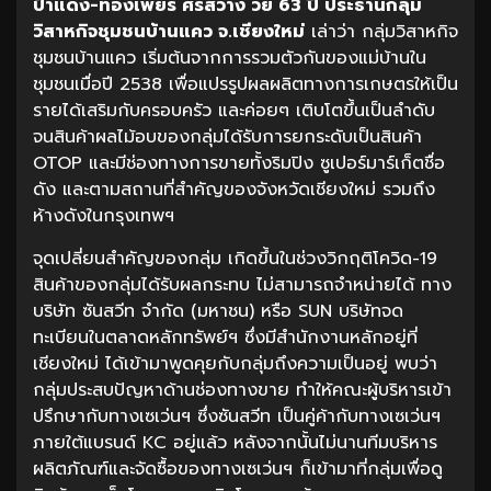
ป้าแดง
-ทองเพียร ศรีสว่าง วัย 63 ปี ประธานกลุ่ม
วิสาหกิจชุมชนบ้านแคว จ.เชียงใหม่
เล่าว่า กลุ่มวิสาหกิจ
ชุมชนบ้านแคว เริ่มต้นจากการรวมตัวกันของแม่บ้านใน
ชุมชนเมื่อปี 2538 เพื่อแปรรูปผลผลิตทางการเกษตรให้เป็น
รายได้เสริมกับครอบครัว และค่อยๆ เติบโตขึ้นเป็นลำดับ
จนสินค้าผลไม้อบของกลุ่มได้รับการยกระดับเป็นสินค้า
OTOP และมีช่องทางการขายทั้งริมปิง ซูเปอร์มาร์เก็ตชื่อ
ดัง และตามสถานที่สำคัญของจังหวัดเชียงใหม่ รวมถึง
ห้างดังในกรุงเทพฯ
จุดเปลี่ยนสำคัญของกลุ่ม เกิดขึ้นในช่วงวิกฤติโควิด-19
สินค้าของกลุ่มได้รับผลกระทบ ไม่สามารถจำหน่ายได้ ทาง
บริษัท ซันสวีท จำกัด (มหาชน) หรือ SUN บริษัทจด
ทะเบียนในตลาดหลักทรัพย์ฯ ซึ่งมีสำนักงานหลักอยู่ที่
เชียงใหม่ ได้เข้ามาพูดคุยกับกลุ่มถึงความเป็นอยู่ พบว่า
กลุ่มประสบปัญหาด้านช่องทางขาย ทำให้คณะผู้บริหารเข้า
ปรึกษากับทางเซเว่นฯ ซึ่งซันสวีท เป็นคู่ค้ากับทางเซเว่นฯ
ภายใต้แบรนด์ KC อยู่แล้ว หลังจากนั้นไม่นานทีมบริหาร
ผลิตภัณฑ์และจัดซื้อของทางเซเว่นฯ ก็เข้ามาที่กลุ่มเพื่อดู