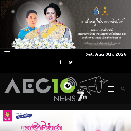
Skip
Sat. Aug 8th, 2026
to
Facebook
Twitter
content
Primary
Menu