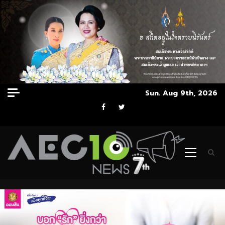
Skip
Sun. Aug 9th, 2026
to
Facebook
Twitter
content
Primary
Menu