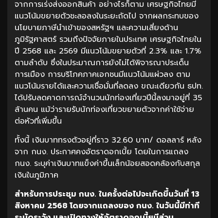
จากการเร่งส่งออกสินค้า อย่างไรก็ตาม เศรษฐกิจไทยมี
แนวโน้มขยายตัวชะลอลงในระยะถัดไป จากผลกระทบของ
นโยบายภาษีนำเข้าของสหรัฐฯ และความเสี่ยงด้าน
ภูมิรัฐศาสตร์ รวมถึงปัจจัยภายในประเทศ เศรษฐกิจไทยใน
ปี 2568 และ 2569 มีแนวโน้มขยายตัวที่ 2.3% และ 1.7%
ตามลำดับ ซึ่งในประมาณการยังไม่ได้พิจารณาประเด็น
การเมือง การบริโภคภาคเอกชนมีแนวโน้มแผ่วลง ตาม
แนวโน้มรายได้และความเชื่อมั่นที่ลดลง ขณะเดียวกัน ธปท.
ได้ปรับลดคาดการณ์จำนวนนักท่องเที่ยวปีนี้ลงมาอยู่ที่ 35
ล้านคน แม้ว่ารายรับนักท่องเที่ยวขยายตัวจากค่าใช้จ่าย
ต่อหัวที่เพิ่มขึ้น
ทั้งนี้ เงินบาททรงตัวอยู่ที่ราว 32.60 บาท/ ดอลลาร์ หลัง
จาก กนง. ประกาศคงอัตราดอกเบี้ย โดยในการแถลง
กนง. ระบุค่าเงินบาทแข็งค่าขึ้นเล็กน้อยสอดคล้องกับสกุล
เงินในภูมิภาค
สำหรับการประชุม
กนง
.
ในครั้งต่อไปจะเกิดขึ้นวันที่
13
สิงหาคม
2568
โดยจากแถลงของ
กนง
.
ในวันนี้มีท่าที
ระมัดระวัง
และเปิดทางให้อัตราดอกเบี้ยมีส่วน