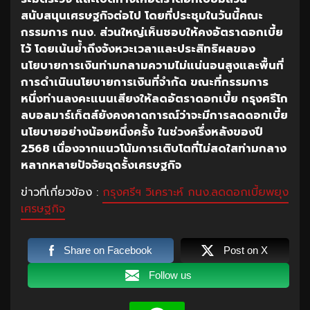
สนับสนุนเศรษฐกิจต่อไป
โดยที่ประชุมในวันนี้คณะ
กรรมการ
กนง
.
ส่วนใหญ่เห็นชอบให้คงอัตราดอกเบี้ย
ไว้
โดยเน้นย้ำถึงจังหวะเวลาและประสิทธิผลของ
นโยบายการเงินท่ามกลามความไม่แน่นอนสูงและพื้นที่
การดำเนินนโยบายการเงินที่จำกัด
ขณะที่กรรมการ
หนึ่งท่านลงคะแนนเสียงให้ลดอัตราดอกเบี้ย
กรุงศรีโก
ลบอลมาร์เก็ตส์ยังคงคาดการณ์ว่าจะมีการลดดอกเบี้ย
นโยบายอย่างน้อยหนึ่งครั้ง
ในช่วงครึ่งหลังของปี
2568
เนื่องจากแนวโน้มการเติบโตที่ไม่สดใสท่ามกลาง
หลากหลายปัจจัยฉุดรั้งเศรษฐกิจ
ข่าวที่เกี่ยวข้อง :
กรุงศรีฯ วิเคราะห์ กนง.ลดดอกเบี้ยพยุง
เศรษฐกิจ
Share on Facebook
Post on X
Follow us