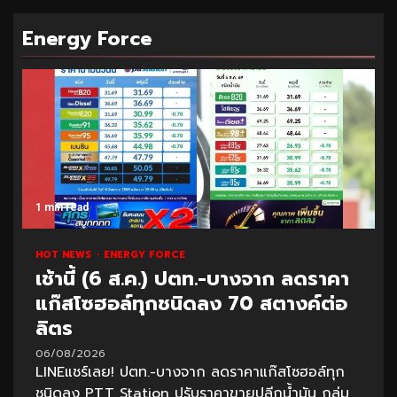
Energy Force
1 min read
HOT NEWS
ENERGY FORCE
เช้านี้ (6 ส.ค.) ปตท.-บางจาก ลดราคา
แก๊สโซฮอล์ทุกชนิดลง 70 สตางค์ต่อ
ลิตร
06/08/2026
LINEแชร์เลย! ปตท.-บางจาก ลดราคาแก๊สโซฮอล์ทุก
ชนิดลง PTT Station ปรับราคาขายปลีกน้ำมัน กลุ่ม