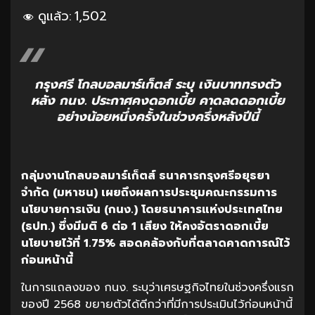
ดูแล้ว:
1,502
กรุงศรี โกลบอลมาร์เก็ตส์ ระบุ เงินบาททรงตัว
หลัง กนง. ประกาศคงดอกเบี้ย คาดลดดอกเบี้ย
อย่างน้อยหนึ่งครั้งในช่วงครึ่งหลังปีนี้
กลุ่มงานโกลบอลมาร์เก็ตส์
ธนาคารกรุงศรีอยุธยา
จำกัด
(
มหาชน
)
เผยถึงผลการประชุมคณะกรรมการ
นโยบายการเงิน
(
กนง
.)
โดยธนาคารแห่งประเทศไทย
(
ธปท
.)
ซึ่งมีมติ
6
ต่อ
1
เสียง
ให้คงอัตราดอกเบี้ย
นโยบายไว้ที่
1.75%
สอดคล้องกับที่ตลาดคาดการณ์ไว้
ก่อนหน้านี้
ในการแถลงของ กนง. ระบุว่าเศรษฐกิจไทยในช่วงครึ่งแรก
ของปี 2568 ขยายตัวได้ดีกว่าที่มีการประเมินไว้ก่อนหน้านี้