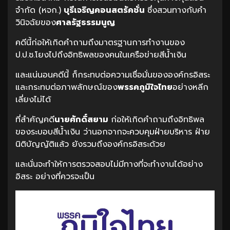
จำกัด (หจก.)
บุรีเจริญคอนสตรัคชั่น
ซึ่งสวนทางกับคำ
วินิจฉัยของ
ศาลรัฐธรรมนูญ
คดีนี้ก่อให้เกิดคำถามถึงมาตรฐานการทำงานของ
ป.ป.ช.โยงไปถึงอิทธิพลของคนในเครือข่ายสีน้ำเงิน
และแน่นอนคดีนี้ ก็กระทบต่อความเชื่อมั่นขององค์กรอิสระ
และกระทบต่อภาพลักษณ์ของ
พรรคภูมิใจไทย
อย่างหลีก
เลี่ยงไม่ได้
ที่สำคัญคดี
นายศักดิ์สยาม
ก่อให้เกิดคำถามถึงอิทธิพล
ของระบอบสีน้ำเงิน ว่านอกจากจะควบคุมฝ่ายบริหาร ฝ่าย
นิติบัญญัติแล้ว ยังรวมถึงองค์กรอิสระด้วย
และนั่นจะทำให้การตรวจสอบไม่มีทางที่จะทำงานได้อย่าง
อิสระ อย่างที่ควรจะเป็น