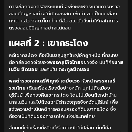
การเลือกองค์กรอิสระแบบนี้ จะส่งผลให้กระบวนการตรวจ
สอบมีปัญหาอย่างไม่ต้องสงสัย เช่นว่า สว.เป็นคนเลือก
กกต. แล้ว กกต.ก็มาทำคดีฮั้ว สว. นั่นจึงทำให้กลไกการ
ตรวจสอบมีปัญหาอย่างแน่นอน
แผลที่ 2 : เขากระโดง
คดีเขากระโดง ถือเป็นมรสุมลูกใหญ่อีกลูกหนึ่ง ที่กระทบ
ต่อกล่องดวงใจของ
พรรคภูมิใจไทย
อย่างจัง นั่นก็คือ
นาย
เนวิน ชิดชอบ
และคนใน
ตระกูลชิดชอบ
พลตำรวจเอกเสรีพิศุทธ์ เตมียเวช
หัวหน้า
พรรคเสรี
รวมไทย
เดินเครื่องเรื่องนี้อย่างหนัก บุกไปถึงเมือง
บุรีรัมย์ เพื่อทวงคืนเขากระโดง โดยไปเยือนถึงหน้าบ้าน
นายเนวิน และไปถึงสถานีตำรวจภูธรจังหวัดบุรีรัมย์ เพื่อ
แจ้งความดำเนินคดีการครอบครองที่ดินเขากระโดง ซึ่ง
ถือว่าเป็นที่ดินของการรถไฟแห่งประเทศไทย
อีกคนที่เล่นเรื่องนี้ชนิดที่เรียกว่ากัดไม่ปล่อย นั่นก็คือ