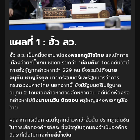
แผลที่ 1 : ฮั้ว สว.
ฮั้ว ส.ว. เป็นหนึ่งตราบาปของ
พรรคภูมิใจไทย
และนักการ
เมืองค่ายสีน้ำเงิน ชนิดที่เรียกว่า “
ย่อยยับ
” โดยคดีนี้ได้มี
การตั้งผู้ถูกกล่าวหากว่า 229 คน ซึ่งรวมไปถึง
นาย
อนุทิน ชาญวีรกูล
นายกรัฐมนตรีและรัฐมนตรีว่าการ
กระทรวงมหาดไทย นอกจากนี้ ยังมีรัฐมนตรีในรัฐบาล
อนุทิน 2 โดนข้อกล่าวหาด้วยอีกหลายคน คดีนี้ยังพ่วงข้อ
กล่าวหาไปถึง
นายเนวิน ชิดชอบ
ครูใหญ่แห่งพรรคภูมิใจ
ไทย
ผลจากการเลือก สว.ที่ถูกกล่าวหาว่าฮั้วนั้น ปรากฏเด่นชัด
ในการเลือกองค์กรอิสระ ซึ่งปัจจุบันถูกมองว่าเป็นองค์กร
อิสระที่เอื้อไปทาง
ค่ายสีน้ำเงิน