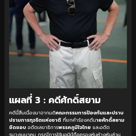
แผลที่ 3 : คดีศักดิ์สยาม
คดีนี้สืบเนื่องมาจากมติ
คณะกรรมการป้องกันและปราบ
ปรามการทุจริตแห่งชาติ
ที่ยกคำร้องคดีน
ายศักดิ์สยาม
ชิดชอบ
อดีตเลขาธิการ
พรรคภูมิใจไทย
และอดีต
รมว.คมนาคม กรณีการใช้นอมินีถือครองหุ้นห้างหุ้นส่วน