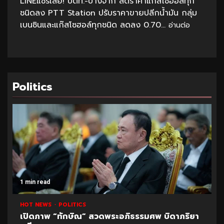
LINEแชร์เลย! ปตท.-บางจาก ลดราคาแก๊สโซฮอล์ทุก
ชนิดลง PTT Station ปรับราคาขายปลีกน้ำมัน กลุ่ม
เบนซินและแก๊สโซฮอล์ทุกชนิด ลดลง 0.70...
อ่านต่อ
Politics
1 min read
HOT NEWS
POLITICS
UNCATEGORIZED
ปูด!ข้อมูลใหม่สอบท้องถิ่น อ้างพบชื่อ “อนุทิน” โยง