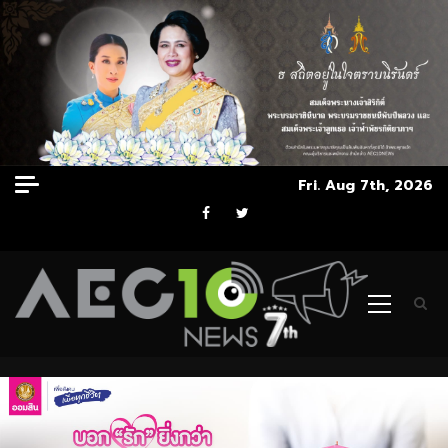
Skip
Fri. Aug 7th, 2026
to
Facebook
Twitter
content
Primary
Menu