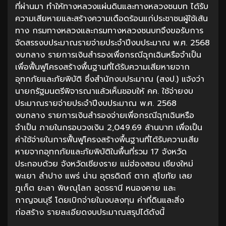
ที่ผ่านมา ทำให้ทางหลวงแผ่นดินและทางหลวงชนบท ได้รับ
ความเสียหายและสร้างความเดือดร้อนแก่ประชาชนผู้ใช้เส้น
ทาง กรมทางหลวงและกรมทางหลวงชนบทจึงขอรับการ
จัดสรรงบประมาณรายจ่ายประจำปีงบประมาณ พ.ศ. 2568
งบกลาง รายการเงินสำรองเพื่อกรณีฉุกเฉินหรือจำเป็น
เพื่อฟื้นฟูโครงสร้างพื้นฐานที่ได้รับความเสียหายจาก
อุทกภัยและภัยพิบัติ ซึ่งสำนักงบประมาณ (สงป.) แจ้งว่า
นายกรัฐมนตรีพิจารณาแล้วเห็นชอบให้ คค. ใช้จ่ายงบ
ประมาณรายจ่ายประจำปีงบประมาณ พ.ศ. 2568
งบกลาง รายการเงินสำรองจ่ายเพื่อกรณีฉุกเฉินหรือ
จำเป็น ภายในกรอบวงเงิน 2,049.69 ล้านบาท เพื่อเป็น
ค่าใช้จ่ายในการฟื้นฟูโครงสร้างพื้นฐานที่ได้รับความเสีย
หายจากอุทกภัยและภัยพิบัติในพื้นที่รวม 17 จังหวัด
ประกอบด้วย จังหวัดเชียงราย แม่ฮ่องสอน เชียงใหม่
พะเยา ลำปาง แพร่ น่าน อุตรดิตถ์ ตาก สุโขทัย เลย
ภูเก็ต ยะลา พิษณุโลก อุดรธานี หนองคาย และ
กาญจนบุรี โดยเบิกจ่ายในงบลงทุน ค่าที่ดินและสิ่ง
ก่อสร้าง รายละเอียดงบประมาณสรุปได้ดังนี้