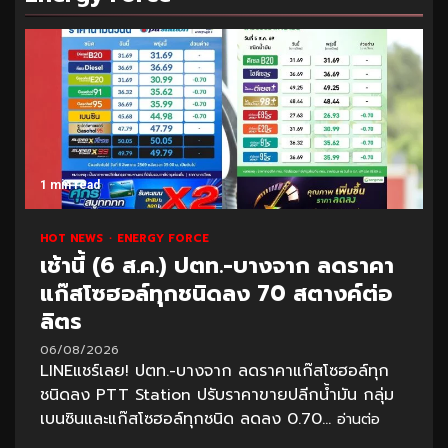
1 min read
HOT NEWS
ENERGY FORCE
เช้านี้ (6 ส.ค.) ปตท.-บางจาก ลดราคา
แก๊สโซฮอล์ทุกชนิดลง 70 สตางค์ต่อ
ลิตร
06/08/2026
LINEแชร์เลย! ปตท.-บางจาก ลดราคาแก๊สโซฮอล์ทุก
ชนิดลง PTT Station ปรับราคาขายปลีกน้ำมัน กลุ่ม
เบนซินและแก๊สโซฮอล์ทุกชนิด ลดลง 0.70...
อ่านต่อ