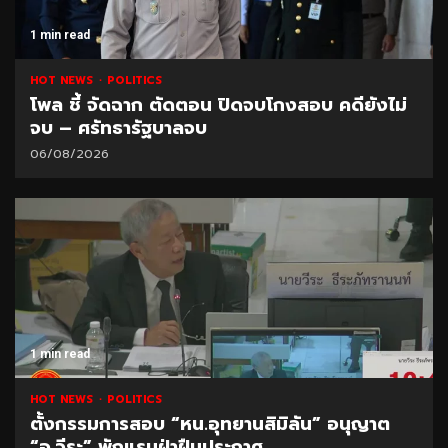
1 min read
HOT NEWS
POLITICS
โพล ชี้ จัดฉาก ตัดตอน ปิดจบโกงสอบ คดียังไม่
จบ – ศรัทธารัฐบาลจบ
06/08/2026
1 min read
HOT NEWS
POLITICS
ตั้งกรรมการสอบ “หน.อุทยานสิมิลัน” อนุญาต
“อ.วีระ” พักแรมฝ่าฝืนประกาศ