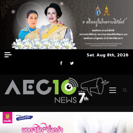
Skip
Sat. Aug 8th, 2026
to
Facebook
Twitter
content
Primary
Menu