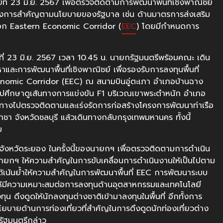
์ที่ 23 มิ.ย. 2567 เพื่อตรวจติดตามการพัฒนาพื้นที่เชิงพาณิชย์
รงการสำคัญตามนโยบายของรัฐบาล เช่น ด้านมาตรการส่งเสริม
นออก Eastern Economic Corridor (
EEC
) โดยมีกำหนดการ
ที่ 23 มิ.ย. 2567 เวลา 10.45 น. นายกรัฐมนตรีพร้อมคณะ เดิน
และการพัฒนาพื้นที่เชิงพาณิชย์ เพื่อรองรับการลงทุนพื้นที่
nomic Corridor (EEC) ณ สนามบินอู่ตะเภา อำเภอบ้านฉาง
ไปศึกษาดูเส้นทางการแข่งขัน F1 บริเวณเขาพระตำหนัก อำเภอ
ดินทางไปตรวจติดตามและเร่งรัดการก่อสร้างโครงการพัฒนาท่าเรือ
ชา จังหวัดชลบุรี แล้วเดินทางกลับกรุงเทพมหานคร ทั้งนี้
สม
ะจังหวัดระยอง ในครั้งนี้ของนายกฯ เพื่อตรวจติดตามการดำเนิน
ยกฯ ให้ความสำคัญในการขับเคลื่อนการดำเนินงานให้เป็นไปตาม
้เน้นย้ำให้ความสำคัญในการพัฒนาพื้นที่ EEC การพัฒนาระบบ
ให้มีความเหมาะสมต่อการลงทุนด้านอุตสาหกรรมและเทคโนโลยี
น ดึงดูดให้นักลงทุนต่างชาติเข้ามาลงทุนในพื้นที่ อีกทั้งการ
นโยบายด้านการท่องเที่ยวที่สำคัญในการดึงดูดนักท่องเที่ยวต่าง
รัฐมนตรีกล่าว