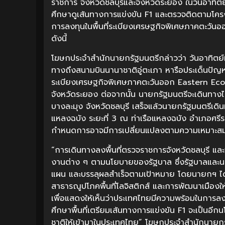
ราชการ จังหวัดชลบุรีและจังหวัดระยอง ในวันอาทิตย
ศึกษาดูเส้นทางการแข่งขัน F1 และตรวจติดตามโค
การลงทุนในพื้นที่ระเบียงเศรษฐกิจพิเศษภาคตะวั
ดังนี้
โฆษกประจำสำนักนายกรัฐมนตรีกล่าวว่า วันอาทิตย์
ทางถึงสนามบินนานาชาติอู่ตะเภา หารือประเด็นปัญหา
ระเบียงเศรษฐกิจพิเศษภาคตะวันออก Eastern Eco
จังหวัดระยอง ต่อจากนั้น นายกรัฐมนตรีจะเดินทาง
บางละมุง จังหวัดชลบุรี เสร็จแล้วนายกรัฐมนตรีเ
แหลงฉบัง ระยะที่ 3 ณ ท่าเรือแหลงฉบัง อำเภอศรีรา
กำหนดการอาจมีการเปลี่ยนแปลงตามความเหมาะ
“การเดินทางลงพื้นที่ตรวจราชการจังหวัดชลบุรี แล
งานต่าง ๆ ตามนโยบายของรัฐบาล ซึ่งรัฐบาลและนา
แผน และบรรลุผลสำเร็จตามเป้าหมาย โดยนายกฯ ได
สาธารณูปโภคพื้นที่โลจิสติกส์ และการพัฒนาเมือง
เพื่อแสดงให้เห็นว่าประเทศไทยมีความพร้อมในการลงทุ
ศึกษาพื้นที่เตรียมเส้นทางการแข่งขัน F1 จะเป็นอีก
ชาติให้เข้ามาในประเทศไทย” โฆษกประจำสำนักนายก