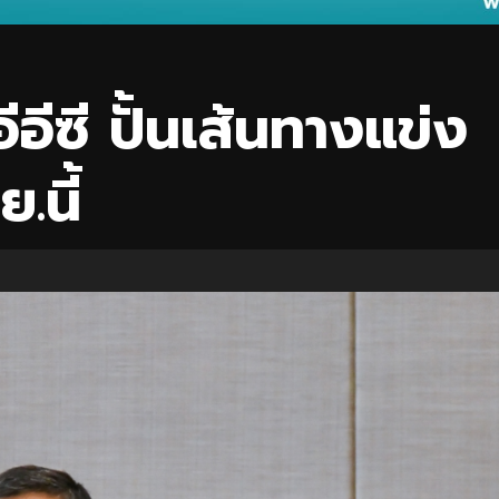
ีอีซี ปั้นเส้นทางแข่ง
ย.นี้