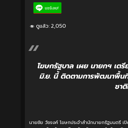
แชร์เลย!
ดูแล้ว:
2,050
โฆษกรัฐบาล เผย นายกฯ เตรี
มิ.ย. นี้ ติดตามการพัฒนาพื้น
ชาติ
นายชัย วัชรงค์ โฆษกประจำสำนักนายกรัฐมนตรี เปิ