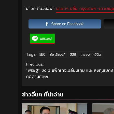
ข่าวที่เกี่ยวข้อง :
นายกฯ ปลื้ม กรุงเทพฯ -เกาะสมุย ด
Share on Facebook
แชร์เลย!
Tags:
EEC
ชัย วัชรงค์
อีอีซี
เศรษฐา ทวีสิน
Continue
Previous:
“พริษฐ์” ชง 3 แพ็กเกจเปลี่ยนเกม แนะ ลงทุนเมกะโ
Reading
กต์ด้านทักษะ
ข่าวอื่นๆ ที่น่าอ่าน