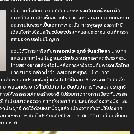
เมื่อถามถึงทิศทางแนวโน้มของสส.
รวมไทยสร้างชาติ
ใน​
ขณะนี้มีความคิดเห็นอย่างไร นายธนกร กล่าวว่า ตนมองว่า
สส.ภายในพรรคเป็นเอกภาพ​ ฉะนั้น การพูดคุยเจรจาถ้ามี
เงื่อนไขทำเพื่อประโยชน์ของประเทศและประชาชน ตนก็คิดว่า
สส.ของพรรคไม่มีปัญหา
ส่วนได้มีการหารือกับ
พลเอกประยุทธ์​ จันทร์โอชา​
นายกฯ
และรมว.กลาโหม​ ในฐานะอดีตประธานยุทธศาสตร์พรรครวม
ไทยสร้างชาติแล้วหรือไม่หลังการหารือร่วมกับพรรคเพื่อไทย​
นายธนกร กล่าวย้ำว่า​ พลเอกประยุทธ์​ ไม่ได้มีความ
นกับพลเอกประยุทธ์อยู่​ แม้จะไม่ได้เป็นสมาชิกพรรคแล้วนั้น​ ซึ่ง
ย พลเอกประยุทธ์ก็ไม่ได้ว่าอะไร ยืนยันว่าการที่พลเอกประยุทธ์
ิดทางให้พรรครวมไทยสร้างชาติ ไปร่วมทางทางการเมืองกับพรรค
ุทธ์ ก็เปรยมาตลอดว่า หากถึงเวลาที่เหมาะสมก็จะต้องวางมือ และ
อกประยุทธ์ คิดไว้ก่อนหน้านี้อยู่แล้ว เนื่องจากทำงานให้ประเทศ
ผ่อน และหาเวลาไปทำประโยชน์ให้ประเทศชาติในมิติด้านอื่นๆ ซึ่งตน
ระเทศชาติ