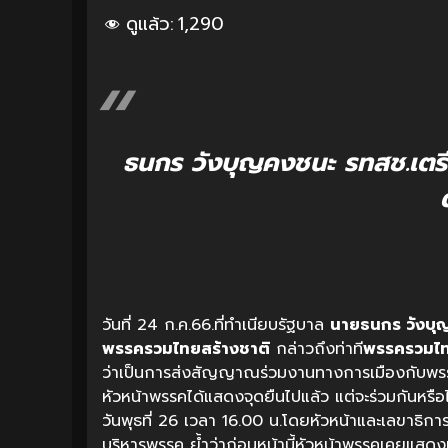
ดูแล้ว:
1,290
ธนกร​ วังบุญคงชนะ
รทสช.เตรี
วันที่ 24 ก.ค.66.ที่ทำเนียบรัฐบาล
นายธนกร​ วังบ
พรรครวมไทยสร้างชาติ​
กล่าวถึงท่าที
พรรครวมไท
ว่าเป็นการส่งสัญญาณร่วมงานทางการเมืองกับพรรคเพื่
หัวหน้าพรรคได้แสดงจุดยืนไปแล้ว แต่จะร่วมกันหรือ
วันพุธที่ 26 เวลา 16.00 น.​โดยหัวหน้าและเลขาธิ
บริหารพรรค ย้ำว่าก่อนหน้านี้หัวหน้าพรรคเคยแสดง