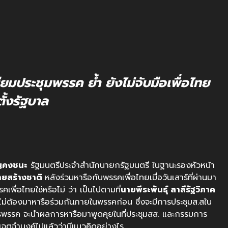
ยมประชุมพรรค ย้ำ ยังไม่จับมือเพื่อไทย
ตั้งรัฐบาล
ุญคงชนะ
​ รัฐมนตรีประจำสำนักนายกรัฐมนตรี​ ในฐานะรองหัวหน้า
ยสร้างชาติ
หลังร่วมหารือกับพรรคเพื่อไทยเมื่อวันเสาร์ที่ผ่านมา
อไทยใช่หรือไม่​ ว่า​ เป็นไปตามที่
นายพีระพันธุ์​ สาลีรัฐวิภาค
ไม่ต้องมาหารือร่วมกันภายในพรรคก่อน ซึ่งจะมีการประชุมส.สใน
การพรรค​ จะนำผลการหารือมาพูดคุยในที่ประชุมสส. และกรรมการ
เจตจำนงค์ไปแล้วว่ามีแนวคิดอย่างไร​