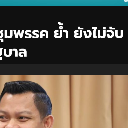
ุมพรรค ย้ำ ยังไม่จับ
ัฐบาล