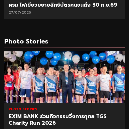
 30 ก.ย.69
“พาณิชย์” โชว์ยอดส่งออกทุเรียน 1 ล
21/07/2026
Photo Stories
1 min read
PHOTO STORIES
กิจกรรมวิ่งการกุศล TGS
สรรพสามิต ลุยปรา
2026
09/08/2026