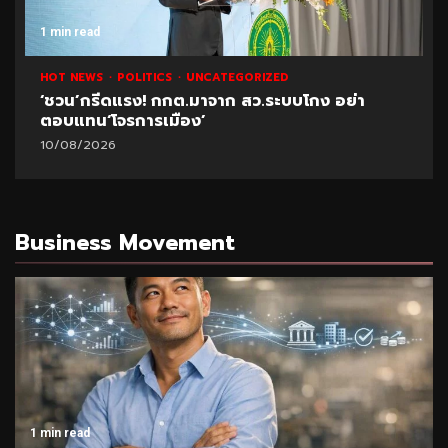
ad
1 min read
WS
POLITICS
UNCATEGORIZED
HOT NEWS
รีดแรง! กกต.มาจาก สว.ระบบโกง อย่า
เปิดภาพ “
น‘โจรการเมือง’
อดีตนายก
2026
07/08/2026
Business Movement
1 min read