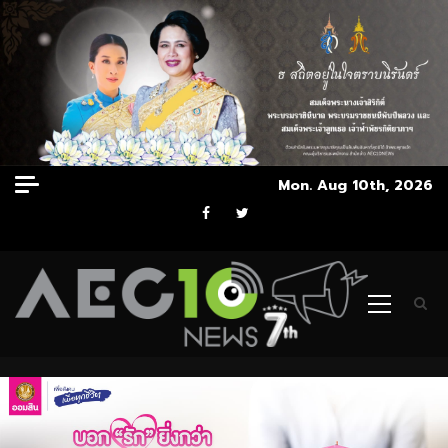
Skip
Mon. Aug 10th, 2026
to
Facebook
Twitter
content
Primary
Menu