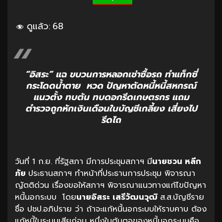
ดูแล้ว:
68
“อิสระ” แฉ ขบวนการหลอกเช่าซื้อรถ ทำแท็กซี่
กระโดดน้ำตาย หวด ปัญหาตัดหนี้หนี้สหกรณ์
แนวตั้ง ทบต้น ทบดอกรีดเกษตรกร แถม
ตำรวจถูกหักเงินเดือนในบัญชีเกลี้ยง เสี่ยงไป
รีดไถ
วันที่ 1 ก.ย. ที่รัฐสภา มีการประชุมสภาฯ มี
นายชวน หลีก
ภัย
ประธานสภาฯ ทำหน้าที่ประธานการประชุม พิจารณา
ญัตติด่วน เรื่องขอให้สภาฯ พิจารณาแนวทางแก้ไขปัญหา
หนี้นอกระบบ โดย
นายอิสระ เสรีวัฒนวุฒิ
ส.ส.บัญชีราย
ชื่อ ปชป.อภิปราย ว่า ถ้าจะแก้หนี้นอกระบบให้ราบคาบ ต้อง
แก้หนี้ในระบบเสียก่อน หนึ่งในต้นตอของหนี้นอกระบบคือ