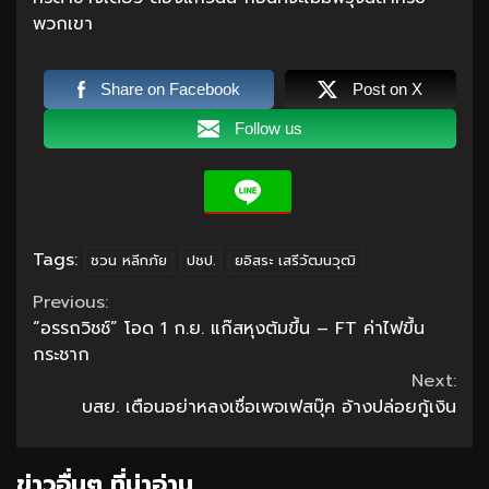
พวกเขา
Share on Facebook
Post on X
Follow us
Tags:
ชวน หลีกภัย
ปชป.
ยอิสระ เสรีวัฒนวุฒิ
Continue
Previous:
“อรรถวิชช์” โอด 1 ก.ย. แก๊สหุงต้มขึ้น – FT ค่าไฟขึ้น
Reading
กระชาก
Next:
บสย. เตือนอย่าหลงเชื่อเพจเฟสบุ๊ค อ้างปล่อยกู้เงิน
ข่าวอื่นๆ ที่น่าอ่าน