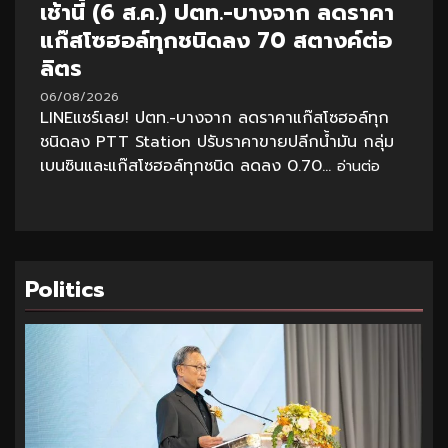
เช้านี้ (6 ส.ค.) ปตท.-บางจาก ลดราคา
แก๊สโซฮอล์ทุกชนิดลง 70 สตางค์ต่อ
ลิตร
06/08/2026
LINEแชร์เลย! ปตท.-บางจาก ลดราคาแก๊สโซฮอล์ทุก
ชนิดลง PTT Station ปรับราคาขายปลีกน้ำมัน กลุ่ม
เบนซินและแก๊สโซฮอล์ทุกชนิด ลดลง 0.70...
อ่านต่อ
Politics