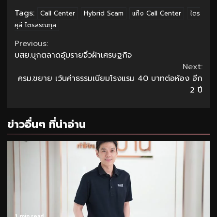
Tags:
Call Center
Hybrid Scam
แก๊ง Call Center
ไตร
ศุลี ไตรสรณกุล
Continue
Previous:
บสย.บุกตลาดอุ้มรายจิ๋วฝ่าเศรษฐกิจ
Reading
Next:
ครม.ขยาย เว้นค่าธรรมเนียมโรงแรม 40 บาทต่อห้อง อีก
2 ปี
ข่าวอื่นๆ ที่น่าอ่าน
1 min read