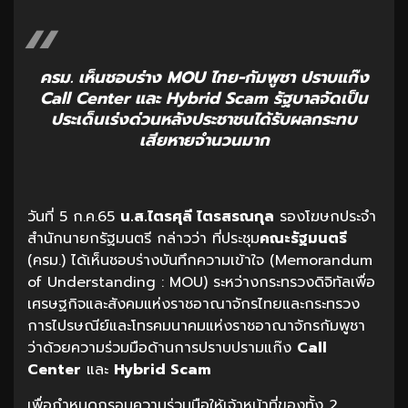
ครม. เห็นชอบร่าง MOU ไทย-กัมพูชา ปราบแก๊ง
Call Center และ Hybrid Scam รัฐบาลจัดเป็น
ประเด็นเร่งด่วนหลังประชาชนได้รับผลกระทบ
เสียหายจำนวนมาก
วันที่ 5 ก.ค.65
น.ส.ไตรศุลี ไตรสรณกุล
รองโฆษกประจำ
สำนักนายกรัฐมนตรี กล่าวว่า ที่ประชุม
คณะรัฐมนตรี
(ครม.) ได้เห็นชอบร่างบันทึกความเข้าใจ (Memorandum
of Understanding : MOU) ระหว่างกระทรวงดิจิทัลเพื่อ
เศรษฐกิจและสังคมแห่งราชอาณาจักรไทยและกระทรวง
การไปรษณีย์และโทรคมนาคมแห่งราชอาณาจักรกัมพูชา
ว่าด้วยความร่วมมือด้านการปราบปรามแก๊ง
Call
Center
และ
Hybrid Scam
เพื่อกำหนดกรอบความร่วมมือให้เจ้าหน้าที่ของทั้ง 2