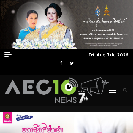
Skip
Fri. Aug 7th, 2026
to
Facebook
Twitter
content
Primary
Menu