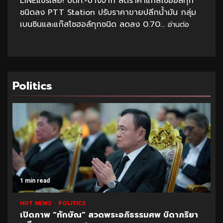
LINEแชร์เลย! ปตท.-บางจาก ลดราคาแก๊สโซฮอล์ทุก
ชนิดลง PTT Station ปรับราคาขายปลีกน้ำมัน กลุ่ม
เบนซินและแก๊สโซฮอล์ทุกชนิด ลดลง 0.70...
อ่านต่อ
Politics
1 min read
HOT NEWS
POLITICS
เปิดภาพ “ทักษิณ” สวดพระอภิธรรมศพ บิดาภริยา