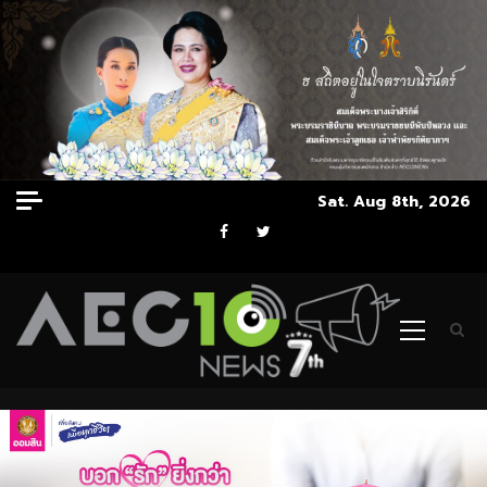
Skip
Sat. Aug 8th, 2026
to
Facebook
Twitter
content
Primary
Menu