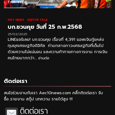
1 min read
HOT NEWS
EDITOR TALK
บก.ชวนคุย วันที่ 25 ก.พ.2568
25/02/2025
LINEแชร์เลย! บก.ชวนคุย เรื่องที่ 4,391 แอพเงินกู้แหล่ง
ทุนยุคเศรษฐกิจดิจิทัล ท่ามกลางภาวะเศรษฐกิจที่เต็มไป
ด้วยความไม่แน่นอน และความท้าทายทางการงาน การเงิน
คนไทยมากกว่า...
อ่านต่อ
ติดต่อเรา
สนใจร่วมงานกับเรา Aec10news.com คลิ๊กติดต่อเรา รับ
ซื้อ..รายงาน สกู๊ป บทความ รายได้สูง !!!