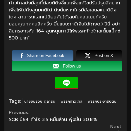
ก้าวไกลยังมีจุดที่ต้องติติงชี้แนะเพื่อแก้ไขปรับปรุงอีกมาก
เพื่อให้ไปถึงอุดมคติได้ ดังนั้นหากใครมีข้อเสนอแนะติติง
ใดๆ สามารถแลกเปลี่ยนกันได้เลยในคอมเมนท์ครับ
ขอบคุณทุกคนอีกครั้ง ยื่นแบบภาษีเงินได้(ภงด.) ปีนี้ อย่า
ลืมกรอกรหัส 164 อุดหนุนภาษีให้พรรคก้าวไกลเต็มแม็กซ์
500 บาท”
Share on Facebook
Post on X
Follow us
Tags:
นายชัยธวัช ตุลาธน
พรรคก้าวไกล
พรรคประชาธิปัตย์
Continue
Previous:
SCB ปี64 กำไร 3.5 หมื่นล้าน พุ่งขึ้น 30.8%
Reading
Next: