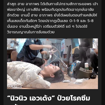
ล่าสุด ฮาย อาภาพร ได้เดินทางไปกราบสักการะขอพร เจ้า
พ่อเขาใหญ่ เกาะสีชัง พร้อมกับจุดประทัดเอาฤกษ์เอาชัย
อีกด้วย งานนี้ ฮาย อาภาพร ยังได้เผยในตอนท้ายคลิปให้
เห็นเลขเด็ดกันชัดๆ โดยปรากฏเป็นเลข 0-1-9 และ 5-8
นั่นเอง งานนี้จะหมู่รึจ่า เตรียมตัวให้ดี แต่ ๆ โปรดใช้
วิจารณญาณในการรับชมด้วย
“นิวนิว เอวเด้ง” ป่วยโรคซึม