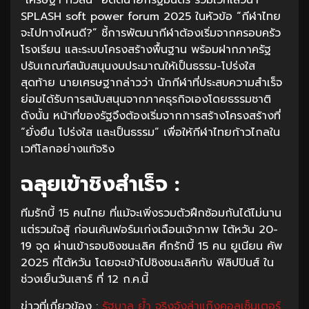
SPLASH soft power forum 2025 ในหัวข้อ “กีฬาไทย
จะไปทางไหนดี?” ชี้การพัฒนากีฬาต้องเริ่มจากครอบครัว
โรงเรียน และระบบโครงสร้างพื้นฐาน พร้อมฝากภาครัฐ
ปรับเกณฑ์สนับสนุนงบประมาณให้เป็นธรรม-โปร่งใส
สุดท้าย นายเศรษฐากล่าวว่า นักกีฬาที่ประสบความสำเร็จ
ย่อมได้รับการสนับสนุนจากภาคธุรกิจเองโดยธรรมชาติ
ดังนั้น หน้าที่ของรัฐจึงต้องเริ่มจากการสร้างโครงสร้างที่
“ยั่งยืน โปร่งใส และเป็นธรรม” เพื่อให้กีฬาไทยก้าวไกลใน
เวทีโลกอย่างแท้จริง
ฉลุยเข้าชิงสำเร็จ :
ทีมรักบี้ 15 คนไทย ที่แม้จะเพิ่งรวมตัวฝึกซ้อมกันได้ไม่นาน
แต่รวมใจสู้ ก่อนเค้นฟอร์มเก่งเฉือนเจ้าภาพ ไต้หวัน 20-
19 จุด ผ่านเข้ารอบชิงชนะเลิศ ศึกรักบี้ 15 คน ยูเนียน คัพ
2025 ที่ไต้หวัน โดยจะเข้าไปชิงชนะเลิศกับ ฟิลิปปินส์ ใน
ช่วงเย็นวันเสาร์ ที่ 12 ก.ค.นี้
ข่าวที่เกี่ยวข้อง :
รัฐบาล ย้ำ จริงจังล่าแก๊งคอลเซ็นเตอร์