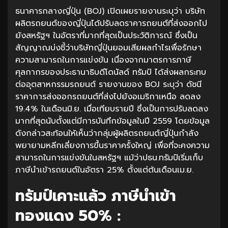
ธนาคารกลางญี่ปุ่น (BOJ) เปิดเผยรายงานระบุว่า บริษัท
ผลิตรถยนต์ของญี่ปุ่นได้ปรับลดราคารถยนต์ที่ส่งออกไป
ยังสหรัฐฯ ในอัตราที่มากที่สุดเป็นประวัติการณ์ ซึ่งเป็น
สัญญาณบ่งชี้ว่าบริษัทญี่ปุ่นยอมเสียผลกำไรเพื่อรักษา
ความสามารถในการแข่งขัน เนื่องจากมาตรการภาษี
ศุลกากรของประธานาธิบดีโดนัลด์ ทรัมป์ ได้ส่งผลกระทบ
ต่ออุตสาหกรรมรถยนต์ รายงานของ BOJ ระบุว่า ดัชนี
ราคาการส่งออกรถยนต์ที่ส่งไปยังอเมริกาเหนือ ลดลง
19.4% ในเดือนมิ.ย. เมื่อเทียบรายปี ซึ่งเป็นการปรับลดลง
มากที่สุดนับตั้งแต่มีการบันทึกข้อมูลในปี 2559 โดยข้อมูล
ดังกล่าวสะท้อนให้เห็นว่ากลุ่มผู้ผลิตรถยนต์ญี่ปุ่นกำลัง
พยายามหลีกเลี่ยงการขึ้นราคาครั้งใหญ่ เพื่อที่จะคงความ
สามารถในการแข่งขันในสหรัฐฯ แม้ว่าปธน.ทรัมป์เริ่มเก็บ
ภาษีนำเข้ารถยนต์ในอัตรา 25% ตั้งแต่ต้นเดือนเม.ย.
ทรัมป์เคาะแล้ว ภาษีนำเข้า
ทองแดง 50% :