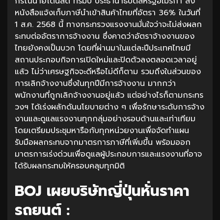
กรณีนายโดนัลด์ ทรัมป์ ประธานาธิบดีสหรัฐอเมริกา ส่ง
หนังสือแจ้งเก็บภาษีนำเข้าสินค้าไทยที่อัตรา 36% ในวันที่
1 ส.ค. 2568 นี้ ทางกระทรวงแรงงานมั่นใจว่าจะไม่ส่งผลก
ระทบต่ออัตราการจ้างงาน ซึ่งคาดว่าอัตราจ้างงานของ
ไทยยังคงเป็นบวก โดยที่ผ่านมาในแต่ละปีประเทศไทยมี
สถานประกอบกิจการเปิดใหม่และปิดตัวลงตลอดเวลาอยู่
แล้ว ไม่ว่าเศรษฐกิจจะดีหรือไม่ดีก็ตาม รวมถึงในส่วนของ
การเลิกจ้างงานซึ่งในทุกปีมีการจ้างงาน มากกว่า
พนักงานที่ถูกเลิกจ้างงานอยู่แล้ว แต่อย่างไรก็ตามกระทร
วงฯ ได้เร่งผลักดันนโยบายต่าง ๆ เพื่อรักษาระดับการจ้าง
งานและดูแลแรงงานทุกกลุ่มอย่างรอบด้านและเท่าเทียม
โดยเตรียมประชุมหารือกับทุกหน่วยงานเพื่อจัดทำแผน
รับมือผลกระทบจากมาตรการภาษีที่เพิ่มขึ้น พร้อมออก
มาตรการเร่งด่วนเพื่อดูแลผู้ประกอบการและแรงงานที่อาจ
ได้รับผลกระทบให้ครอบคลุมทุกมิติ
BOJ เผยบริษัทญี่ปุ่นหั่นราคา
รถยนต์ :