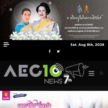
Skip
Sat. Aug 8th, 2026
to
Facebook
Twitter
content
Primary
Menu