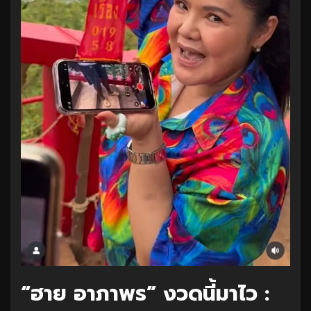
“ฮาย อาภาพร” งวดนี้มาไว :