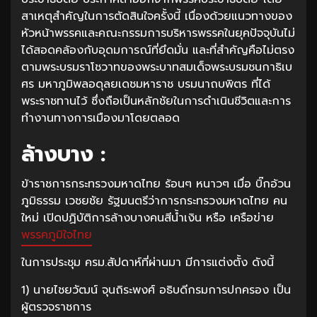
สาเหตุสำคัญในการตัดสินใจครั้งนี้ เนื่องด้วยแนวทางของ
หัวหน้าพรรคและคณะกรรมการบริหารพรรคในยุคปัจจุบันไม่
ได้สอดคล้องกับอุดมการณ์ที่ยึดมั่น และที่สำคัญคือไม่ตรง
ตามพระบรมราโชวาทของพระบาทสมเด็จพระบรมชนกาธิเบ
ศร มหาภูมิพลอดุลยเดชมหาราช บรมนาถบพิตร ที่ได้
พระราชทานไว้ ซึ่งถือเป็นหลักชัยในการดำเนินชีวิตและการ
ทำงานทางการเมืองมาโดยตลอด
ล้างบาง :
ข้าราชการกระทรวงมหาดไทย ร้อนๆ หนาวๆ เมื่อ บิ๊กอ้วน
ภูมิธรรม เวชยชัย รัฐมนตรีว่าการกระทรวงมหาดไทย คน
ใหม่ เปิดปฏิบัติการล้างบางคนสีน้ำเงิน หรือ เครือข่าย
พรรคภูมิใจไทย
ในการประชุม ครม.สัปดาห์ที่ผ่านมา มีการแต่งตั้ง ดังนี้
1) นายไชยวัฒน์ จุนถิระพงศ์ อธิบดีกรมการปกครอง เป็น
ผู้ตรวจราชการ