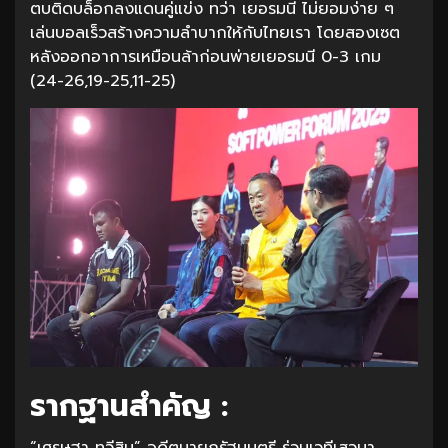
ตบติดบล็อกลงแดนคู่แข่ง ทว่า เยอรมนี ไม่ยอมง่าย ๆ
เล่นบอลเร็วสร้างความลำบากให้กับไทยเรา โดยสองเซต
หลังออกอาการเหมือนล้าก่อนพ่ายเยอรมนี 0-3 เกม
(24-26,19-25,11-25)
รากฐานสำคัญ :
“เศรษฐา ทวีสิน” อดีตนายกรัฐมนตรี ร่วมเวทีเสวนา