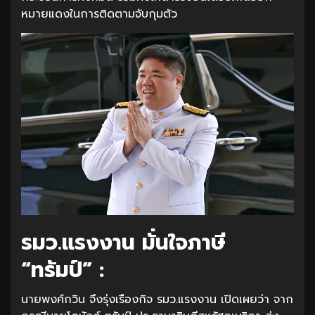
หมายแดงในการติดตามจับกุมตัว
รมว.แรงงาน มั่นใจภาษี
“ทรัมป์” :
นายพงศ์กวิน จึงรุ่งเรืองกิจ รมว.แรงงาน เปิดเผยว่า จาก