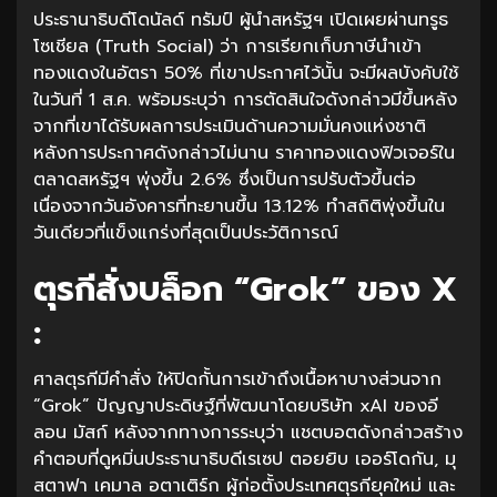
ประธานาธิบดีโดนัลด์ ทรัมป์ ผู้นำสหรัฐฯ เปิดเผยผ่านทรูธ
โซเชียล (Truth Social) ว่า การเรียกเก็บภาษีนำเข้า
ทองแดงในอัตรา 50% ที่เขาประกาศไว้นั้น จะมีผลบังคับใช้
ในวันที่ 1 ส.ค. พร้อมระบุว่า การตัดสินใจดังกล่าวมีขึ้นหลัง
จากที่เขาได้รับผลการประเมินด้านความมั่นคงแห่งชาติ
หลังการประกาศดังกล่าวไม่นาน ราคาทองแดงฟิวเจอร์ใน
ตลาดสหรัฐฯ พุ่งขึ้น 2.6% ซึ่งเป็นการปรับตัวขึ้นต่อ
เนื่องจากวันอังคารที่ทะยานขึ้น 13.12% ทำสถิติพุ่งขึ้นใน
วันเดียวที่แข็งแกร่งที่สุดเป็นประวัติการณ์
ตุรกีสั่งบล็อก “Grok” ของ X
:
ศาลตุรกีมีคำสั่ง ให้ปิดกั้นการเข้าถึงเนื้อหาบางส่วนจาก
“Grok” ปัญญาประดิษฐ์ที่พัฒนาโดยบริษัท xAI ของอี
ลอน มัสก์ หลังจากทางการระบุว่า แชตบอตดังกล่าวสร้าง
คำตอบที่ดูหมิ่นประธานาธิบดีเรเซป ตอยยิบ เออร์โดกัน, มุ
สตาฟา เคมาล อตาเติร์ก ผู้ก่อตั้งประเทศตุรกียุคใหม่ และ