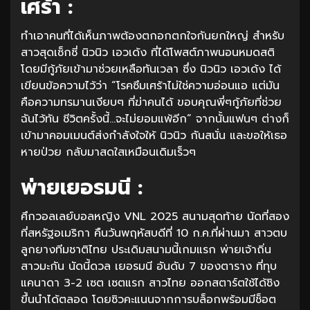
เศร้า :
ทำเอาคนที่ได้เห็นภาพต้องตกอกตกใจกันยกใหญ่ สำหรับ
สาวสุดเซ็กซี่ นิวนิว เอวเด้ง ที่ได้โพสต์ภาพนอนหมดสติ
โดยมีกู้ภัยเข้ามาช่วยเหลือทันเวลา ซึ่ง นิวนิว เอวเด้ง ได้
เขียนข้อความไว้ว่า “โรคซึมเศร้าไม่ใช่ความอ่อนแอ แต่มัน
คือความทรมานเงียบๆ ที่ฆ่าคนได้ ขอบคุณพี่ๆกู้ภัยที่ช่วย
ฉันไว้ทัน ชีวิตครั้งนี้…จะไม่ยอมแพ้อีก” จากนั้นแฟนๆ ต่างก็
เข้ามาคอมเมนต์ส่งกำลังใจให้ นิวนิว กันสนั่น และขอให้เธอ
หายป่วย กลับมาสดใสเหมือนเดิมเร็วๆ
พ่ายเยอรมนี :
ศึกวอลเลย์บอลหญิง VNL 2025 สนามสุดท้าย นัดที่สอง
ที่สหรัฐอเมริกา คืนวันพฤหัสบดีที่ 10 ก.ค.ที่ผ่านมา สาวตบ
ลูกยางทีมชาติไทย ประเดิมสนามนี้เกมแรก พ่ายเจ้าถิ่น
สาวมะกัน นัดนี้ดวล เยอรมนี อันดับ 7 ของตาราง ที่ทุบ
แคนาดา 3-2 เซต เซตแรก สาวไทย ออกสตาร์ตใช้ได้ชิง
ขึ้นนำได้ตลอด โดยซิวคะแนนจากการบล็อกพร้อมมีช็อต