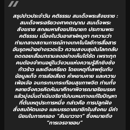
สรุปข่าวประจำวัน คติธรรม สมเด็จพระสังฆราช :
สมเด็จพระอริยวงศาคตญาณ สมเด็จพระ
สังฆราช สกลมหาสังฆปริณายก ประทานพระ
คติธรรม เนื่องในวันอาสาฬหบูชา ทความว่า
ท่ามกลางสถานการณ์ทางเทคโนโลยีการสื่อสาร
อันรุดหน้าอย่างรวดเร็ว ความสงบสุขในโลกกลับ
ถดถอยเสื่อมทรามลงอย่างเห็นได้ชัด เพราะทุก
คนต้องจำทนอยู่ในวังวนแห่งความรู้สึกชิงชัง
ก้าวร้าว และตึงเครียด โดยเหตุที่เสพคุ้นกับ
ข้อมูลเท็จ การส่อเสียด คำหยาบคาย และความ
เพ้อเจ้อ จนกระทบกระเทือนสุขภาพจิต ท่านทั้ง
หลายจึงควรคิดหันมาศึกษาพิจารณาอริยมรรค
แล้วมุ่งมั่นดำเนินจริยาไปบนหนทางแก้ไขปัญหา
ที่ต้นเหตุประการหนึ่ง กล่าวคือ การปลูกฝัง
สั่งสมให้ตนเอง และบรรดาสมาชิกในสังคม มีค่า
นิยมในการครอง “สัมมาวาจา” ซึ่งหมายถึง
“การเจรจาชอบ”