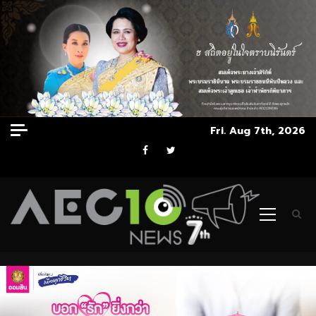
Skip
Fri. Aug 7th, 2026
to
Facebook
Twitter
content
Primary
Menu