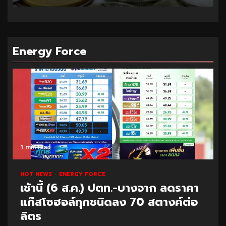
Energy Force
1 min read
HOT NEWS
ENERGY FORCE
เช้านี้ (6 ส.ค.) ปตท.-บางจาก ลดราคา
แก๊สโซฮอล์ทุกชนิดลง 70 สตางค์ต่อ
ลิตร