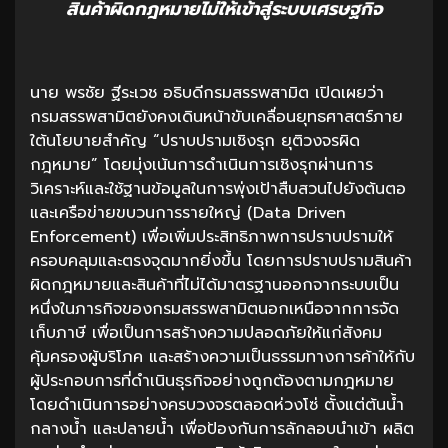
สินค้าผิดกฎหมายไม่ให้เข้าสู่ระบบเศรษฐกิจ
นาย พรชัย ฐีระเวช อธิบดีกรมสรรพสามิต เปิดเผยว่า
กรมสรรพสามิตยังคงเดินหน้าขับเคลื่อนยุทธศาสตร์ภาย
ใต้นโยบายสำคัญ “ปราบปรามเชิงรุก ยุติวงจรผิด
กฎหมาย” โดยมุ่งเน้นการดำเนินการเชิงรุกผ่านการ
วิเคราะห์และใช้ฐานข้อมูลในการพุ่งเป้าสืบสวนไปยังต้นตอ
และเครือข่ายขบวนการรายใหญ่ (Data Driven
Enforcement) เพื่อเพิ่มประสิทธิภาพการปราบปรามให้
ครอบคลุมและตรงจุดมากยิ่งขึ้น โดยการปราบปรามสินค้า
ผิดกฎหมายและสินค้าที่ไม่ได้มาตรฐานออกจากระบบเป็น
หนึ่งในภารกิจของกรมสรรพสามิตนอกเหนือจากการจัด
เก็บภาษี เพื่อเป็นการสร้างความปลอดภัยให้แก่สังคม
คุ้มครองผู้บริโภค และสร้างความเป็นธรรมทางการค้าให้กับ
ผู้ประกอบการที่ดำเนินธุรกิจอย่างถูกต้องตามกฎหมาย
โดยดำเนินการอย่างครบวงจรตลอดห่วงโซ่ ตั้งแต่ต้นน้ำ
กลางน้ำ และปลายน้ำ เพื่อป้องกันการลักลอบนำเข้า ผลิต