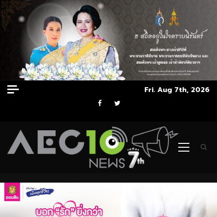
Skip
Fri. Aug 7th, 2026
to
Facebook
Twitter
content
Primary
Menu