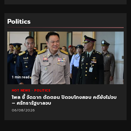
Politics
in read
1 min re
T NEWS
POLITICS
HOT NE
ล ชี้ จัดฉาก ตัดตอน ปิดจบโกงสอบ คดียังไม่จบ
ตั้งกร
ศรัทธารัฐบาลจบ
“อ.วีร
08/2026
06/08/