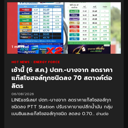
1 min read
HOT NEWS
ENERGY FORCE
เช้านี้ (6 ส.ค.) ปตท.-บางจาก ลดราคา
แก๊สโซฮอล์ทุกชนิดลง 70 สตางค์ต่อ
ลิตร
06/08/2026
LINEแชร์เลย! ปตท.-บางจาก ลดราคาแก๊สโซฮอล์ทุก
ชนิดลง PTT Station ปรับราคาขายปลีกน้ำมัน กลุ่ม
เบนซินและแก๊สโซฮอล์ทุกชนิด ลดลง 0.70...
อ่านต่อ