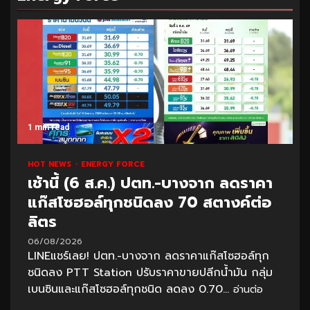
1 min read
HOT NEWS
ENERGY FORCE
เช้านี้ (6 ส.ค.) ปตท.-บางจาก ลดราคา
แก๊สโซฮอล์ทุกชนิดลง 70 สตางค์ต่อ
ลิตร
06/08/2026
LINEแชร์เลย! ปตท.-บางจาก ลดราคาแก๊สโซฮอล์ทุก
ชนิดลง PTT Station ปรับราคาขายปลีกน้ำมัน กลุ่ม
เบนซินและแก๊สโซฮอล์ทุกชนิด ลดลง 0.70...
อ่านต่อ