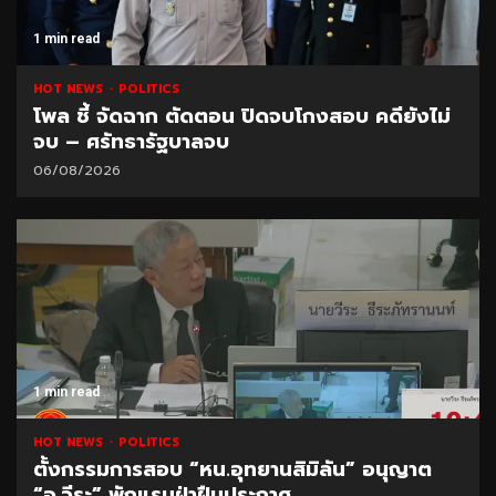
1 min read
HOT NEWS
POLITICS
โพล ชี้ จัดฉาก ตัดตอน ปิดจบโกงสอบ คดียังไม่
จบ – ศรัทธารัฐบาลจบ
06/08/2026
1 min read
HOT NEWS
POLITICS
ตั้งกรรมการสอบ “หน.อุทยานสิมิลัน” อนุญาต
“อ.วีระ” พักแรมฝ่าฝืนประกาศ