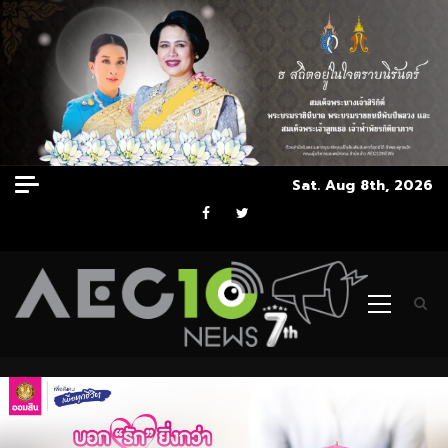
Skip
Sat. Aug 8th, 2026
to
Facebook
Twitter
content
Primary
Menu