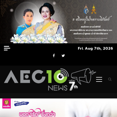
Skip
Fri. Aug 7th, 2026
to
Facebook
Twitter
content
Primary
Menu