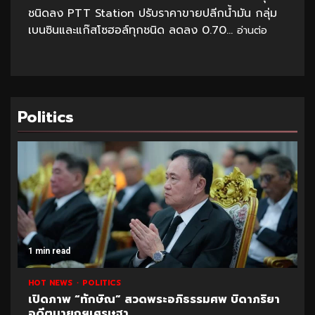
ชนิดลง PTT Station ปรับราคาขายปลีกน้ำมัน กลุ่ม
เบนซินและแก๊สโซฮอล์ทุกชนิด ลดลง 0.70...
อ่านต่อ
Politics
1 min read
HOT NEWS
POLITICS
เปิดภาพ “ทักษิณ” สวดพระอภิธรรมศพ บิดาภริยา
อดีตนายกฯเศรษฐา