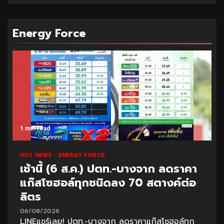
Energy Force
1 min read
HOT NEWS
ENERGY FORCE
เช้านี้ (6 ส.ค.) ปตท.-บางจาก ลดราคา
แก๊สโซฮอล์ทุกชนิดลง 70 สตางค์ต่อ
ลิตร
06/08/2026
LINEแชร์เลย! ปตท.-บางจาก ลดราคาแก๊สโซฮอล์ทุก